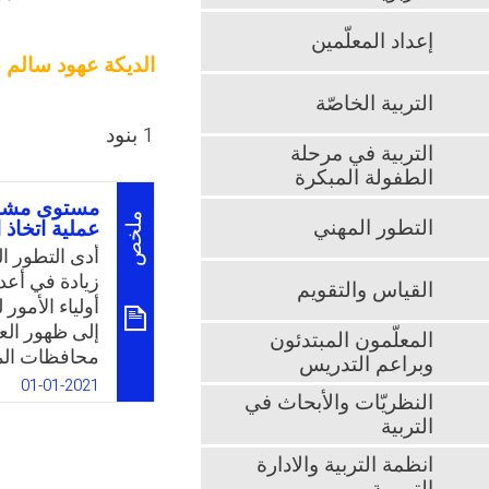
إعداد المعلّمين
الديكة عهود سالم 
التربية الخاصّة
1 بنود
التربية في مرحلة
الطفولة المبكرة
مستوى مشارك
ملخص
التطور المهني
عملية اتخاذ 
أدى التطور ال
زيادة في أعد
القياس والتقويم
أولياء الأمور
إلى ظهور ال
المعلّمون المبتدئون
محافظات الممل
وبراعم التدريس
أعداد المعلم
01-01-2021
النظريّات والأبحاث في
الوظيفي، بحي
التربية
فقط، وانما ي
واللاصفية ال
انظمة التربية والادارة
المرتبطة بها.