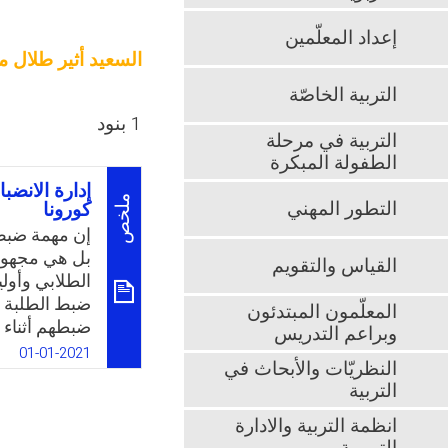
إعداد المعلّمين
السعيد أثير طلال 
التربية الخاصّة
1 بنود
التربية في مرحلة
الطفولة المبكرة
إدارة الانضب
ملخص
التطور المهني
كورونا
إن مهمة ضبط 
بل هي مجهود
القياس والتقويم
الطلابي وأولي
ضبط الطلبة ف
المعلّمون المبتدئون
ضبطهم أثناء ع
وبراعم التدريس
كورونا ومنها 
01-01-2021
النظريّات والأبحاث في
إغلاق المدار
التربية
مشكلات الانض
وأساليب علاج
انظمة التربية والادارة
تحقيق الانضبا