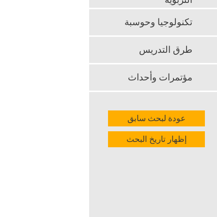
التربوية
k
App
تكنولوجيا وحوسبة
طرق التدريس
مؤتمرات وأحداث
عودة لبحث سابق
إظهار تاريخ البحث