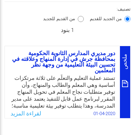
تصنيف:
من الجديد للقديم
من القديم للجديد
1 بنود
دور مديري المدارس الثانوية الحكومية
ملخص
بمحافظة جرش في إدارة المنهاج وعلاقته في
تحسين البيئة التعليمية من وجهة نظر
المعلمين
تستند عملية التعليم والتعلّم على ثلاثة مرتكزات
أساسية وهي المعلم والطالب والمنهاج، وأن
توفير متطلبات نجاح المعلم في تحويل المنهاج
المقرر لبرنامج عمل قابل للتنفيذ يعتمد على مدير
المدرسة، وهذا يتطلب توفير بيئة تعليمية مناسبة؛
ومن خلال استطلاع أراء عينة من معلمي
لقراءة المزيد
01-04-2020
المدارس الثانوية الحكومية تبين وجود ضعف لدى
بعض المدراء ببعض جوانب إدارة المنهاج، ولذا
جاءت هذە الدراسة كمحاولة للتعرف على دور