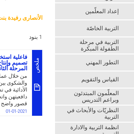
إعداد المعلّمين
الأنصارى رفيدة بن
التربية الخاصّة
1 بنود
التربية في مرحلة
الطفولة المبكرة
فاعلية استخ
ملخص
التطور المهني
تصميم وإنتاج
المرحلة الثان
من خلال عمل 
القياس والتقويم
والشكوى بين
الأدائية في ت
المعلّمون المبتدئون
دافعيتهن واتج
وبراعم التدريس
قصور واضح لد
النظريّات والأبحاث في
الإنجاز الإلك
01-01-2021
التربية
الفصول الافت
تصميم وإنتاج 
انظمة التربية والادارة
المرحلة الثان