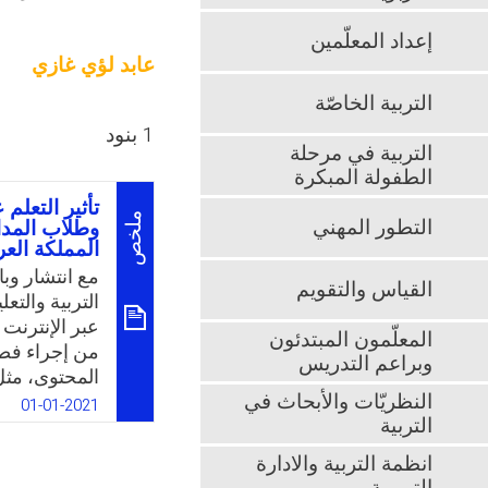
إعداد المعلّمين
عابد لؤي غازي
التربية الخاصّة
1 بنود
التربية في مرحلة
الطفولة المبكرة
تأثير التعلم
ملخص
التطور المهني
وطلاب المدار
المملكة العر
مع انتشار وبا
القياس والتقويم
التربية والتع
عبر الإنترنت
المعلّمون المبتدئون
من إجراء فص
وبراعم التدريس
المحتوى، مثل 
النظريّات والأبحاث في
وأوراق العمل
01-01-2021
التربية
الطلبة. وتتيح 
التواصل. وعلي
انظمة التربية والادارة
الإنترنت على 