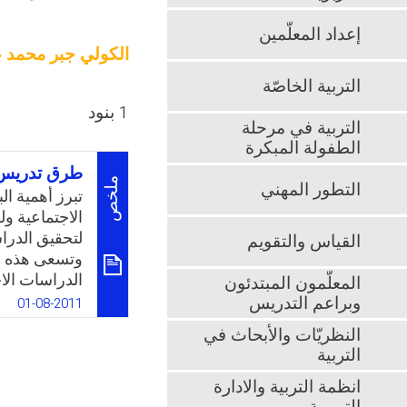
إعداد المعلّمين
الكولي جبر محمد ع
التربية الخاصّة
1 بنود
التربية في مرحلة
الطفولة المبكرة
طرق تدريس ا
ملخص
التطور المهني
تبرز أهمية ال
الاجتماعية ول
لتحقيق الدرا
القياس والتقويم
وتسعى هذه ال
الدراسات الا
المعلّمون المبتدئون
يستعرض بعض 
وبراعم التدريس
01-08-2011
فإن البحث يهد
النظريّات والأبحاث في
الاجتماعية وت
التربية
بعض الطرق ال
انظمة التربية والادارة
k
App