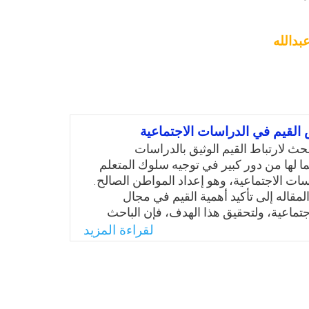
بدالله
لقيم في الدراسات الاجتماعية
بحث لارتباط القيم الوثيق بالدراسات
ما لها من دور كبير في توجيه سلوك المتعلم
سات الاجتماعية، وهو إعداد المواطن الصالح.
مقاله إلى تأكيد أهمية القيم في مجال
جتماعية، ولتحقيق هذا الهدف، فإن الباحث
الأدبيات ذات الصلة بموضوع البحث. وهكذا،
لقراءة المزيد
ف إلى تأكيد أهمية تعليم القيم بالدراسات
حديد معناها والتعرف على أنواعها واقتراح
مناسبة لتدريسها.
Email
Twitter
Faceboo
Whats