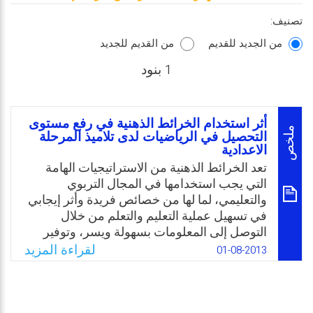
تصنيف:
من الجديد للقديم
من القديم للجديد
1 بنود
أثر استخدام الخرائط الذهنية في رفع مستوى
ملخص
التحصيل في الرياضيات لدى تلاميذ المرحلة
الاعدادية
تعد الخرائط الذهنية من الاستراتيجيات الهامة
التي يجب استخدامها في المجال التربوي
والتعليمي، لما لها من خصائص فريدة وأثر إيجابي
في تسهيل عملية التعليم والتعلم من خلال
التوصل إلى المعلومات بسهولة ويسر، وتوفير
الوقت والجهد، كما ويتضح من خلالها البناء
لقراءة المزيد
01-08-2013
المعرفي والمهاري لكل متعلم في فهم وتفسير
المنظومة التركيبية للموضوع الذي يتم دراسته بما
يتضمنه من علاقات متداخلة من جوانب شتى بين
عناصر الموضوع.