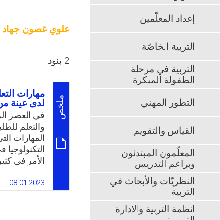
إعداد المعلّمين
علوي غصون جهاد
التربية الخاصّة
2 بنود
التربية في مرحلة
الطفولة المبكرة
مهارات التعل
ملخص
التطور المهني
لدى عينة من
في العصر الر
والتعلم للطل
القياس والتقويم
المهارات التي
التكنولوجيا ف
المعلّمون المبتدئون
الأمر في كثي
وبراعم التدريس
طائلة الضغوط
النظريّات والأبحاث في
تحديًا للمعلم
08-01-2023
التربية
الحالية هذه 
مهارات التعلم
انظمة التربية والادارة
المستمر التي 