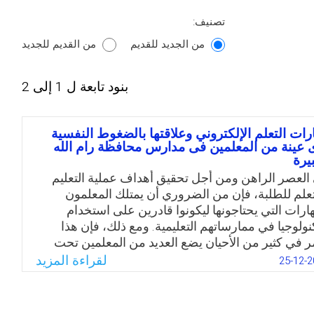
تصنيف:
من الجديد للقديم
من القديم للجديد
بنود تابعة ل 1 إلى 2
رات التعلم الإلكتروني وعلاقتها بالضغوط النفسية
 عينة من المعلمين فى مدارس محافظة رام الله
بيرة
العصر الراهن ومن أجل تحقيق أهداف عملية التعليم
تعلم للطلبة، فإن من الضروري أن يمتلك المعلمون
هارات التي يحتاجونها ليكونوا قادرين على استخدام
كنولوجيا في ممارساتهم التعليمية. ومع ذلك، فإن هذا
مر في كثير من الأحيان يضع العديد من المعلمين تحت
لة الضغوط والارهاق، لأن التطور التكنولوجي يشكل
لقراءة المزيد
25-12-2
يًا للمعلمين بمؤسسات التعليم، وبالتالي تتناول الدراسة
الية هذه المشكلة من وجهة نظر المعلمين لتكشف عن
رات التعلم الإلكتروني المؤثرة على التزام المعلمين