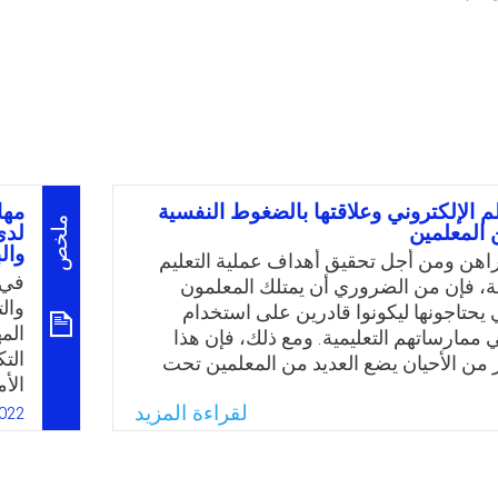
م الإلكتروني وعلاقتها بالضغوط النفسية
مها
ملخص
 المعلمين
لدى
وال
اهن ومن أجل تحقيق أهداف عملية التعليم
في 
بة، فإن من الضروري أن يمتلك المعلمون
وال
 يحتاجونها ليكونوا قادرين على استخدام
الم
ي ممارساتهم التعليمية. ومع ذلك، فإن هذا
الت
ر من الأحيان يضع العديد من المعلمين تحت
الأ
 والارهاق، لأن التطور التكنولوجي يشكل
طائ
لقراءة المزيد
ين بمؤسسات التعليم، وبالتالي تتناول الدراسة
022
تحد
المشكلة من وجهة نظر المعلمين لتكشف عن
الح
 الإلكتروني المؤثرة على التزام المعلمين
مها
تسهم في تطوير البرامج التعليمية الإلكترونية.