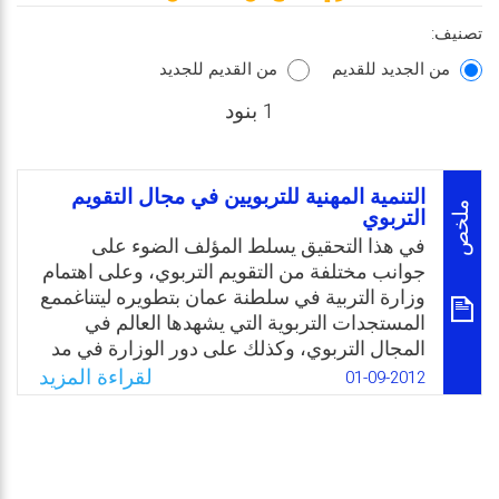
تصنيف:
من الجديد للقديم
من القديم للجديد
1 بنود
التنمية المهنية للتربويين في مجال التقويم
ملخص
التربوي
في هذا التحقيق يسلط المؤلف الضوء على
جوانب مختلفة من التقويم التربوي، وعلى اهتمام
وزارة التربية في سلطنة عمان بتطويره ليتناغممع
المستجدات التربوية التي يشهدها العالم في
المجال التربوي، وكذلك على دور الوزارة في مد
التربويين وإثرائهم ببرامج مهنية في مختلف
لقراءة المزيد
01-09-2012
جوانب التقويم التربوي .
Email
Twitter
Facebook
WhatsApp