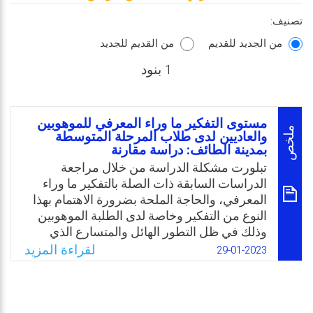
تصنيف:
من الجديد للقديم
من القديم للجديد
1 بنود
مستوى التفكير ما وراء المعرفي للموهوبين
ملخص
والعاديين لدى طلاب المرحلة المتوسطة
بمدينة الطائف: دراسة مقارنة
تبلورت مشكلة الدراسة من خلال مراجعة
الدراسات السابقة ذات الصلة بالتفكير ما وراء
المعرفي، والحاجة الملحة بضرورة الاهتمام بهذا
النوع من التفكير وخاصة لدى الطلبة الموهوبين
وذلك في ظل التطور الهائل والمتسارع الذي
تتعرض له المجتمعات العربية عامة والمجتمع
لقراءة المزيد
29-01-2023
السعودي خاصة، وضرورة مواكبة الأنظمة
التربوية بمختلف اتجاهاتها، ويتفق الخبراء
والتربويون على أن من أهم المصادر المؤثرة في
نوعية التعليم مستوى ونوع المهارات المعرفية