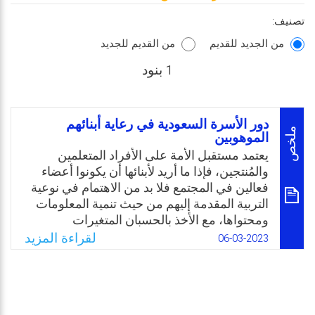
تصنيف:
من الجديد للقديم
من القديم للجديد
1 بنود
دور الأسرة السعودية في رعاية أبنائهم
ملخص
الموهوبين
يعتمد مستقبل الأمة على الأفراد المتعلمين
والمُنتجين، فإذا ما أريد لأبنائها أن يكونوا أعضاء
فعالين في المجتمع فلا بد من الاهتمام في نوعية
التربية المقدمة إليهم من حيث تنمية المعلومات
ومحتواها، مع الأخذ بالحسبان المتغيرات
والتطورات العالمية والانفجار المعرفي
لقراءة المزيد
06-03-2023
والتكنولوجي، ويأتي ذلك من خلال الاهتمام بفئة
المبدعين والموهوبين منذ نعومة أظفارهم لبناء
مجتمع منتج، والذين يُعدون الناتج الرئيس في
نجاح العملية التربوية التعليمية. وعليه جاءت هذه