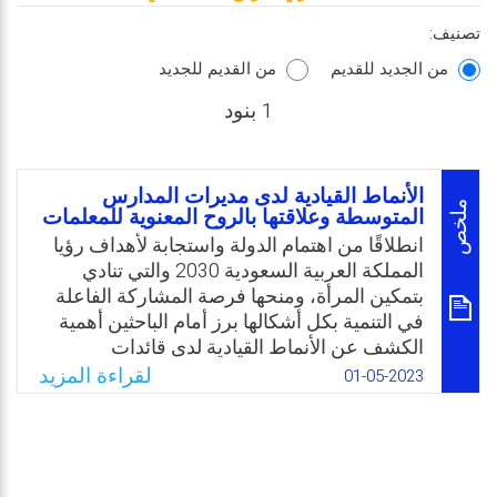
تصنيف:
من الجديد للقديم
من القديم للجديد
1 بنود
الأنماط القيادية لدى مديرات المدارس
ملخص
المتوسطة وعلاقتها بالروح المعنوية للمعلمات
انطلاقًا من اهتمام الدولة واستجابة لأهداف رؤيا
المملكة العربية السعودية 2030 والتي تنادي
بتمكين المرأة، ومنحها فرصة المشاركة الفاعلة
في التنمية بكل أشكالها برز أمام الباحثين أهمية
الكشف عن الأنماط القيادية لدى قائدات
المدارس، وذلك انطلاقًا من الدور الكبير والمؤثر
لقراءة المزيد
01-05-2023
في أداء سير المؤسسات التربوية بصفة عامة،
وفي رفع الروح المعنوية للمعلمات بصفة خاصة،
الأمر الذي ينعكس على تحقيق الأهداف التربوية
المرسومة، والتي بدورها تسهم في تحقيق