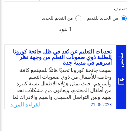
تصنيف:
من الجديد للقديم
من القديم للجديد
1 بنود
تحديات التعليم عن بُعد في ظل جائحة كورونا
ملخص
للطلبة ذوي صعوبات التعلم من وجهة نظر
أسرهم في مدينة جدة
سببت جائحة كورونا تحديًا هائلًا للمجتمع كافة،
وخاصة للأطفال من ذوي صعوبات التعلم
وأسرهم، حيث يمثل هؤلاء الاطفال نسبة كبيرة
من أطفال المجتمع، ويعانون من مشكلات تحد
بينهم وبين التواصل الحقيقي والفهم والادراك لما
حولهم. وعليه، تنبثق أهمية هذه الدراسة نظريًا
لقراءة المزيد
21-05-2023
نتيجة إلى قلة البحوث التي تم اجرائها حول
التعليم عن بُعد الموجه للطلبة من ذوي صعوبات
التعلم، وتحديدًا بالمملكة العربية السعودية. لذا؛
تعتبر هذه الدراسة إثراء للمكتبات السعودية