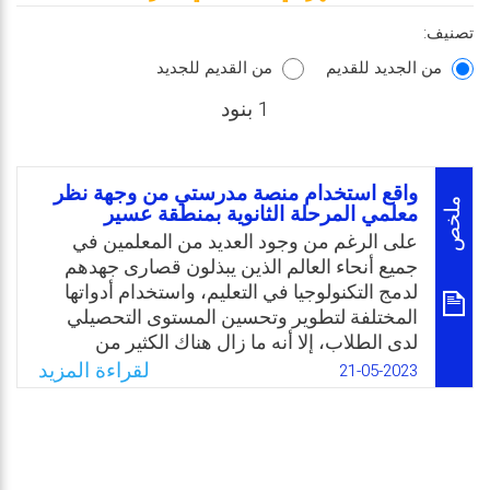
تصنيف:
من الجديد للقديم
من القديم للجديد
1 بنود
واقع استخدام منصة مدرستي من وجهة نظر
ملخص
معلمي المرحلة الثانوية بمنطقة عسير
على الرغم من وجود العديد من المعلمين في
جميع أنحاء العالم الذين يبذلون قصارى جهدهم
لدمج التكنولوجيا في التعليم، واستخدام أدواتها
المختلفة لتطوير وتحسين المستوى التحصيلي
لدى الطلاب، إلا أنه ما زال هناك الكثير من
التساؤلات حول مدى استخدام تكنولوجيا “منصة
لقراءة المزيد
21-05-2023
مدرستي” في العملية التعليمية، وبحكم تخصص
الباحثين في تكنولوجيا التعليم أصبح من المفيد
تسليط الضوء على واقع استخدام “منصة
مدرستي” في المرحلة الثانوية من وجهة نظر