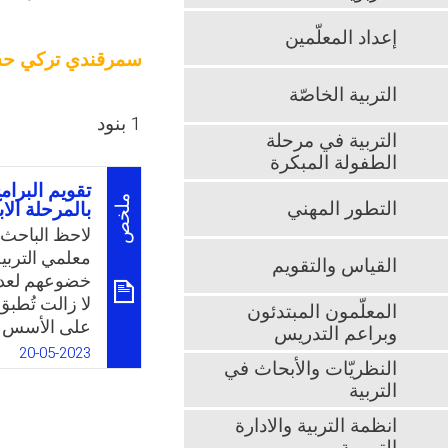
إعداد المعلّمين
سمرقندي تركي ح
التربية الخاصّة
1 بنود
التربية في مرحلة
الطفولة المبكرة
تقويم البرامج
ملخص
التطور المهني
بالمرحلة الا
لاحظ الباحث 
معلمي التربية
القياس والتقويم
خضوعهم لعدد م
لا زالت تُطبق 
المعلّمون المبتدئون
على الأسس ال
وبراعم التدريس
الدراسة في ا
20-05-2023
النظريّات والأبحاث في
البدنية بالمرح
التربية
وخاصة في ظل 
التجارب الدو
انظمة التربية والادارة
المعلومات بوت