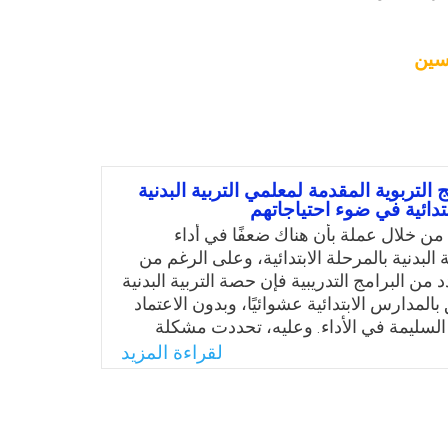
سين
 التربوية المقدمة لمعلمي التربية البدنية
بتدائية في ضوء احتياجاتهم
من خلال عملة بأن هناك ضعفًا في أداء
 البدنية بالمرحلة الابتدائية، وعلى الرغم من
ن البرامج التدريبية فإن حصة التربية البدنية
بالمدارس الابتدائية عشوائيًا، وبدون الاعتماد
سليمة في الأداء. وعليه، تحددت مشكلة
لحاجة إلى رفع مستويات معلمي التربية
لقراءة المزيد
لة الابتدائية من الناحية التربوية والمهنية،
الثورة المعرفية بكل المجالات، ولمواكبة
لية والاتجاهات العالمية، حيث تتضاعف
يرة عالية، وترتب على ذلك زيادة الأعباء على