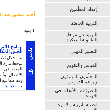
إعداد المعلّمين
أحمد منصور عبد ال
التربية الخاصّة
1 بنود
التربية في مرحلة
الطفولة المبكرة
برنامج قائم 
ملخص
التطور المهني
الحس المكا
من خلال الاط
لوحظ ندرة ال
القياس والتقويم
المعزز في ال
الأطفال، وأثن
المعلّمون المبتدئون
وتفاعلها مع 
وبراعم التدريس
المرتبطة بمه
04-09-2023
النظريّات والأبحاث في
إدراك وتفسير 
التربية
والعلاقات ال
لذلك قلة الا
انظمة التربية والادارة
مرحلة رياض ا