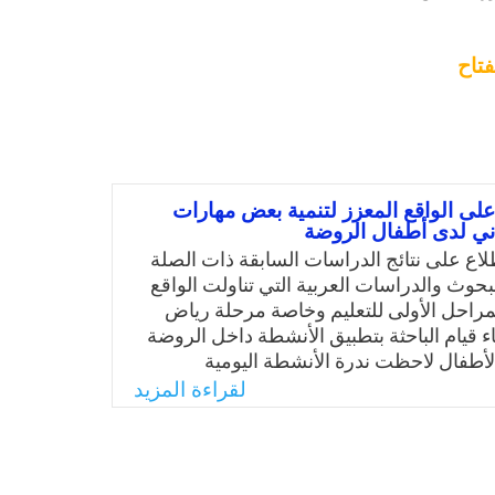
فتاح
على الواقع المعزز لتنمية بعض مهارات
ني لدى أطفال الروضة
لاع على نتائج الدراسات السابقة ذات الصلة
بحوث والدراسات العربية التي تناولت الواقع
مراحل الأولى للتعليم وخاصة مرحلة رياض
اء قيام الباحثة بتطبيق الأنشطة داخل الروضة
الأطفال لاحظت ندرة الأنشطة اليومية
ارات الحس المكاني والتي تمكن الطفل من
لقراءة المزيد
البيئة والعالم المحيط به وإدراك الفراغ
مكانية والتغييرات التي تحدث في عالمنا، أضف
هتمام بتحديد مفهوم الحس المكاني بمناهج
لأطفال ووبقائه بحالة عدم وضوح؛ وعليه