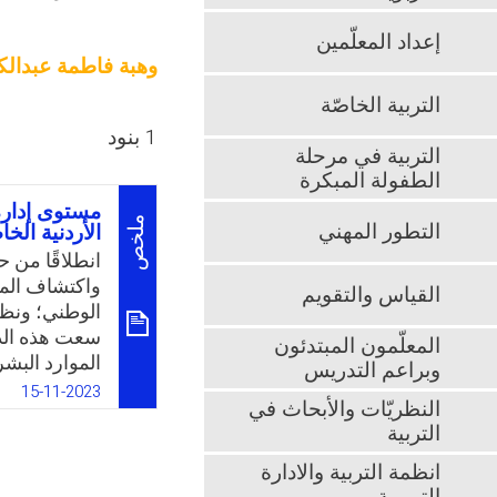
إعداد المعلّمين
وهبة فاطمة عبدالك
التربية الخاصّة
1 بنود
التربية في مرحلة
الطفولة المبكرة
مستوى إدارة
ملخص
التطور المهني
الأردنية ال
انطلاقًا من 
واكتشاف المو
القياس والتقويم
الوطني؛ ونظرً
سعت هذه الد
المعلّمون المبتدئون
الموارد البش
وبراعم التدريس
إضافة إلى قل
15-11-2023
النظريّات والأبحاث في
الأردنية عمو
التربية
مدى فاعلية إد
البشرية. وعل
انظمة التربية والادارة
الأسئلة الآتي