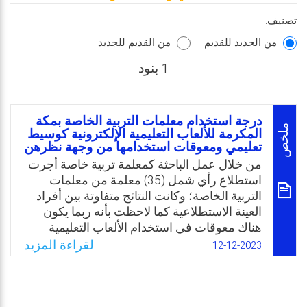
تصنيف:
من الجديد للقديم
من القديم للجديد
1 بنود
درجة استخدام معلمات التربية الخاصة بمكة
ملخص
المكرمة للألعاب التعليمية الإلكترونية كوسيط
تعليمي ومعوقات استخدامها من وجهة نظرهن
من خلال عمل الباحثة كمعلمة تربية خاصة أجرت
استطلاع رأي شمل (35) معلمة من معلمات
التربية الخاصة؛ وكانت النتائج متفاوتة بين أفراد
العينة الاستطلاعية كما لاحظت بأنه ربما يكون
هناك معوقات في استخدام الألعاب التعليمية
الإلكترونية. وفي ضوء نتائج الاستطلاع غير
لقراءة المزيد
12-12-2023
الواضحة، وفي ضوء توصيات الدراسات السابقة
حول أهمية استخدام الألعاب التعليمية الإلكترونية
في تعليم ذوي الاحتياجات الخاصة تبلورت مشكلة
الدراسة في غياب التقييم الدقيق لواقع ومدى