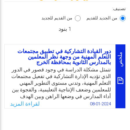
تصنيف:
من الجديد للقديم
من القديم للجديد
1 بنود
دور القيادة التشاركية في تطبيق مجتمعات
ملخص
التعلم المهنية من وجهة نظر المعلمين
بالمدارس الثانوية بمحافظة الخرج
تتمثل مشكلة الدراسة في وجود قصور في الدور
الذي تؤديه الإدارة التشاركية في تفعيل مجتمعات
التعلم المهنية، وتدني مستوى التطوير المهني
للمعلمين وضعف الإنتاجية التعليمية، والفجوة بين
أداء المدارس في وضعها الراهن وبين الهدف
المنشود منها في تفعيل مجتمعات التعلم المهني.
لقراءة المزيد
08-01-2024
بالإضافة إلى القصور الواضح في الدور الذي تؤديه
الإدارة المدرسية في إعداد برامج التدريب
والتطوير المهني المناسبة للعمل المدرسي
وتنفيذها ومتابعتها، وأيضًا وجود قصور واضح في