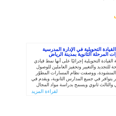
لقيادة التحويلية في الإدارة المدرسية
 المرحلة الثانوية بمدينة الرياض
القيادة التحويلية إجرائيًا على أنها نمط قيادي
 للتجديد والتغيير وتحفيز العاملين للوصول
المنشودة، ووصفت نظام المسارات المطوّر
 يتوافر في جميع المدارس الثانوية، ويقدم في
ي والثالث ثانوي ويسمح بدراسة مواد المجال
هدف إلى تزويد المتعلم بالمعارف والمهارات،
لقراءة المزيد
إيجابية نحو التخصصات المتعلقة بالعلوم،
رياضيات، وتعزيز التكامل بين المجالات العلمية
بر توظيف مداخل واتجاهات تعليمية متنوعة.
الباحثة لم تعالج الدراسات السابقة تطبيق