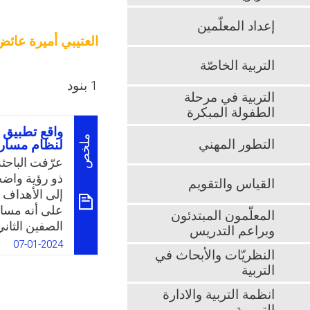
إعداد المعلّمين
العتيبي أميرة عائض
التربية الخاصّة
1 بنود
التربية في مرحلة
الطفولة المبكرة
واقع تطبيق ا
ملخص
التطور المهني
لنظام مسارات
عرّفت الباحثة 
ذو رؤية واضحة
القياس والتقويم
إلى الأهداف 
على أنه مسار
المعلّمون المبتدئون
الصفين الثان
وبراعم التدريس
الاختياري، وي
07-01-2024
النظريّات والأبحاث في
والاتجاهات ال
التربية
والتقنية، وال
والإنسانية ع
انظمة التربية والادارة
وعلى حد علم 