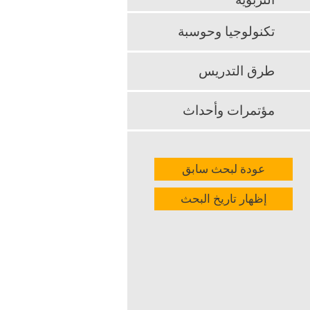
التربوية
التعليمية الم
طلاب المرحلة 
تكنولوجيا وحوسبة
k
App
طرق التدريس
مؤتمرات وأحداث
عودة لبحث سابق
إظهار تاريخ البحث