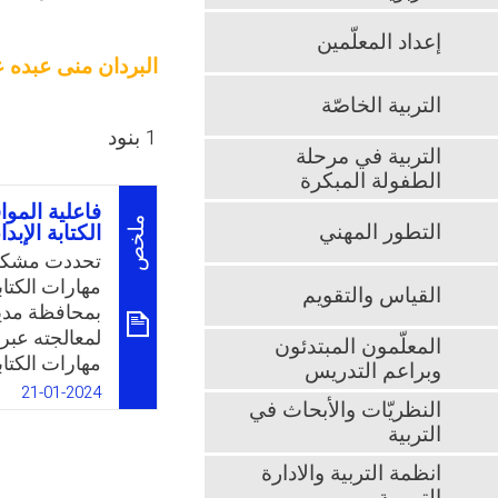
إعداد المعلّمين
البردان منى عبده ع
التربية الخاصّة
1 بنود
التربية في مرحلة
الطفولة المبكرة
فاعلية الموا
ملخص
التطور المهني
الكتابة الإب
تحددت مشكل
مهارات الكتاب
القياس والتقويم
بمحافظة مدين
لمعالجته عبر 
المعلّمون المبتدئون
مهارات الكتاب
وبراعم التدريس
الثانوية، وق
21-01-2024
النظريّات والأبحاث في
المصطنعة عل
التربية
المعلمين لتس
الموقف بهدف ت
انظمة التربية والادارة
وتمثلت مشكلة