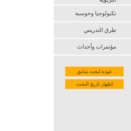
التربوية
k
App
تكنولوجيا وحوسبة
طرق التدريس
مؤتمرات وأحداث
عودة لبحث سابق
إظهار تاريخ البحث