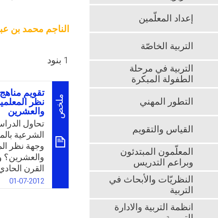
إعداد المعلّمين
الناجم محمد بن عب
التربية الخاصّة
1 بنود
التربية في مرحلة
الطفولة المبكرة
تقويم مناهج 
ملخص
التطور المهني
نظر المعلمي
والعشرين
تحاول الدراسة
القياس والتقويم
الشرعية بالمر
وجهة نظر الم
المعلّمون المبتدئون
والعشرين؟ وال
وبراعم التدريس
القرن الحادي
النظريّات والأبحاث في
العلوم الشرعي
01-07-2012
التربية
متطلبات تنمي
العلوم الشرعي
انظمة التربية والادارة
السعودية من