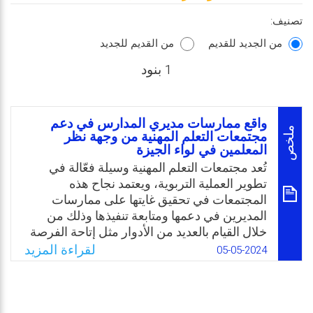
تصنيف:
من الجديد للقديم
من القديم للجديد
1 بنود
واقع ممارسات مديري المدارس في دعم
ملخص
مجتمعات التعلم المهنية من وجهة نظر
المعلمين في لواء الجيزة
تُعد مجتمعات التعلم المهنية وسيلة فعّالة في
تطوير العملية التربوية، ويعتمد نجاح هذه
المجتمعات في تحقيق غايتها على ممارسات
المديرين في دعمها ومتابعة تنفيذها وذلك من
خلال القيام بالعديد من الأدوار مثل إتاحة الفرصة
للمشاركة في صنع القرارات وتقاسم
لقراءة المزيد
05-05-2024
المسؤوليات، كما وبيّنت نتائج دراسات سابقة ذات
صلة تحسين نتائج الطلبة نتيجة دعم مديري
المدارس لمجتمعات التعلم المهنية. ومن خلال
عمل الباحث بمجال الإشراف التربوي، وتواصله