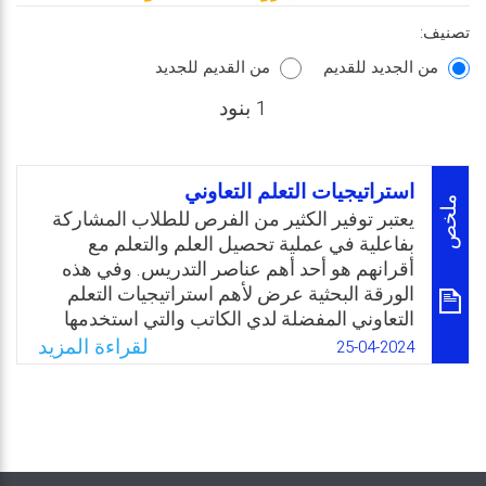
تصنيف:
من الجديد للقديم
من القديم للجديد
1 بنود
استراتيجيات التعلم التعاوني
ملخص
يعتبر توفير الكثير من الفرص للطلاب المشاركة
بفاعلية في عملية تحصيل العلم والتعلم مع
أقرانهم هو أحد أهم عناصر التدريس. وفي هذه
الورقة البحثية عرض لأهم استراتيجيات التعلم
التعاوني المفضلة لدي الكاتب والتي استخدمها
في الفصول التعليمية خلال عمله في التدريس.
لقراءة المزيد
25-04-2024
ويمكن استخدام الأنشطة التي ذكرها في جميع
المواد وفي العديد من المستويات الدراسية
وخاصة بالمرحلة الابتدائية.
Email
Twitter
Facebook
WhatsApp