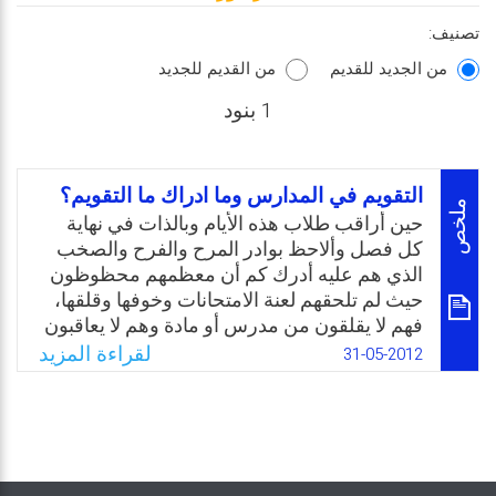
تصنيف:
من الجديد للقديم
من القديم للجديد
1 بنود
التقويم في المدارس وما ادراك ما التقويم؟
ملخص
حين أراقب طلاب هذه الأيام وبالذات في نهاية
كل فصل وألاحظ بوادر المرح والفرح والصخب
الذي هم عليه أدرك كم أن معظمهم محظوظون
حيث لم تلحقهم لعنة الامتحانات وخوفها وقلقها،
فهم لا يقلقون من مدرس أو مادة وهم لا يعاقبون
أو يدري بهم أحد، أجادوا تلاوة هذه السورة أم لا،
لقراءة المزيد
31-05-2012
كما لا يدري أحد هل يستطيع أي منهم أن يحسب
فكة نقود أعيدت له من البقالة. هذا هو ثمن
التقويم. ثمن هائل أتساءل في كل لحظة هل
تدرك هذه الأمة ثمنه؟هل يدرك آباء وأمهات هذا
الجيل ثمن فكرة نظام التقويم المستمر الذي