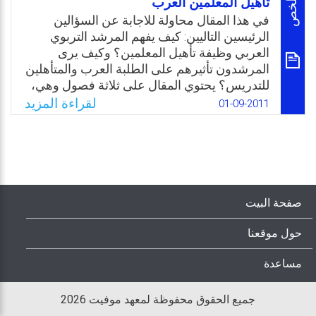
ملخص
تأهيل المعلمين العرب
وأهم الإستنتاجات والتوصيات المقدمة من نتائج
في هذا المقال محاولة للاجابة عن السؤالين
التقييم لأجل تطوير برنامج التأهيل في القسم.
الرئيسين التاليين: كيف يفهم المرشد التربوي
العربي وظيفة تأهيل المعلمين؟ وكيف يرى
Email
Twitter
Facebook
WhatsApp
المرشدون تأثيرهم على الطلبة العرب والمتأهلين
للتدريس؟ يحتوي المقال على ثلاثة فصول وهي،
الأول: الإطار النظري المتصل بكليات التربية
لقراءة المزيد
01-09-2011
وتأهيل المعلمين ومراحل التأهيل ومعلمي
المعلمين مع التمحور في المرشد التربوي. أما
الفصل الثاني، فيستعرض البحث ونتائجه فيما
يعرض الفصل الثالث التوصيات التي تم وضعها
بناء على نتائج البحث.
صفحة البيت
Email
Twitter
Facebook
WhatsApp
حول موقعنا
مساعدة
جميع الحقوق محفوظة لمعهد موفيت 2026