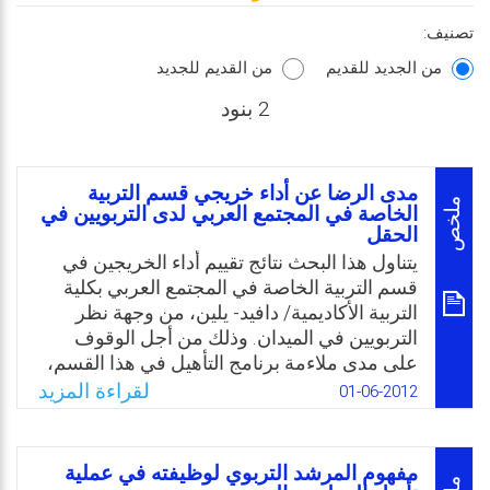
تصنيف:
من الجديد للقديم
من القديم للجديد
2 بنود
مدى الرضا عن أداء خريجي قسم التربية
ملخص
الخاصة في المجتمع العربي لدى التربويين في
الحقل
يتناول هذا البحث نتائج تقييم أداء الخريجين في
قسم التربية الخاصة في المجتمع العربي بكلية
التربية الأكاديمية/ دافيد- يلين، من وجهة نظر
التربويين في الميدان. وذلك من أجل الوقوف
على مدى ملاءمة برنامج التأهيل في هذا القسم،
ومدى تحقيقه لأهدافه، ومدى ملاءمة هذه
لقراءة المزيد
01-06-2012
الأهداف لاحتياجات الحقل التربوي العربي في
البلاد، ومن أجل زيادة الشفافية والشراكة المهنية
مع الحقل، حيث يعرض شرحًا مفصلا
مفهوم المرشد التربوي لوظيفته في عملية
للمصطلحات الأساسية التي تتعلق بهذا البحث،