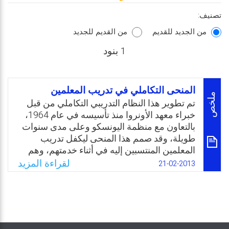
تصنيف:
من الجديد للقديم
من القديم للجديد
1 بنود
المنحى التكاملي في تدريب المعلمين
ملخص
تم تطوير هذا النظام التدريبي التكاملي من قبل
خبراء معهد الأونروا منذ تأسيسه في عام 1964،
بالتعاون مع منظمة اليونسكو وعلى مدى سنوات
طويلة، وقد صمم هذا المنحى ليكفل تدريب
المعلمين المنتسبين إليه في أثناء خدمتهم، وهم
على رأس عملهم وفي مدارسهم بطريقة تسمح
لقراءة المزيد
21-02-2013
بالجمع بين العمل وبين المشاركة في برنامج
التدريب، وذلك لتحاشي تفريغ المدارس من
معلميها وحرصاً على الاستفادة من مبانيها
وتجهيزاتها وما يتوافر فيها من مراجع تربوية
ووسائل تعليمية وتدريبية.