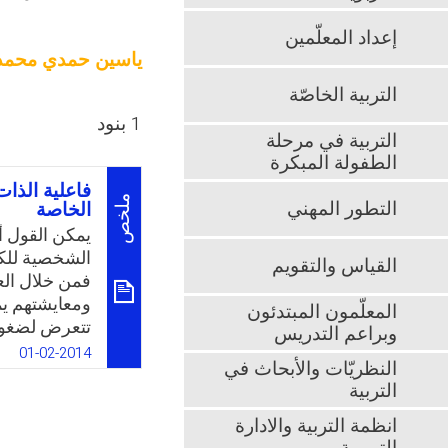
إعداد المعلّمين
ياسين حمدي محمد
التربية الخاصّة
1 بنود
التربية في مرحلة
الطفولة المبكرة
فاعلية الذات
ملخص
التطور المهني
الخاصة
يمكن القول أ
الشخصية للكا
القياس والتقويم
فمن خلال الع
ومعايشتهم يم
المعلّمون المبتدئون
تتعرض لضغوط
وبراعم التدريس
لديهم. ومن خ
01-02-2014
النظريّات والأبحاث في
التربية
ينبغي توافره
انظمة التربية والادارة
على أن الاحت