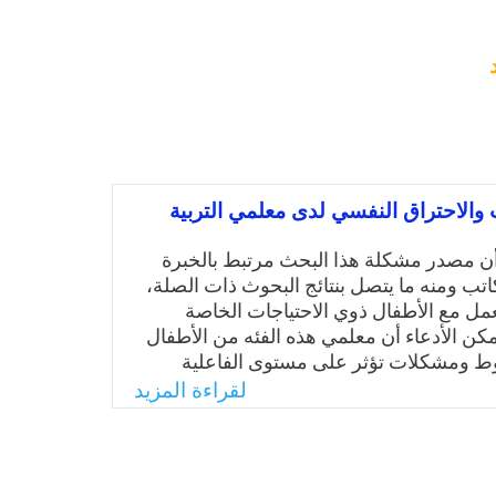
 والاحتراق النفسي لدى معلمي التربية
ن مصدر مشكلة هذا البحث مرتبط بالخبرة
تب ومنه ما يتصل بنتائج البحوث ذات الصلة،
مل مع الأطفال ذوي الاحتياجات الخاصة
كن الأدعاء أن معلمي هذه الفئه من الأطفال
 ومشكلات تؤثر على مستوى الفاعلية
لال الدراسات يمكن رؤية محورية فاعليّة
لقراءة المزيد
الذات (Self-efficacy)والتي تعد من أهم السمات التي
ا في المعلم وخاصة معلم ذوي الاحتياجات
الخاصة، فقد أكدت دراسة(Bradley w. Johnson, 2010)
راق النفسي أحد العوامل المؤثرة في ترك