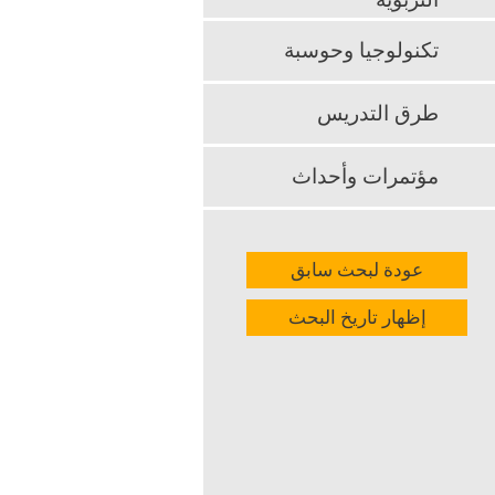
التربوية
المعلم لمهنته
تكنولوجيا وحوسبة
k
App
طرق التدريس
مؤتمرات وأحداث
عودة لبحث سابق
إظهار تاريخ البحث