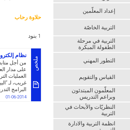
إعداد المعلّمين
حلاوة رحاب
التربية الخاصّة
1 بنود
التربية في مرحلة
الطفولة المبكرة
نظام إلكترو
ملخص
التطور المهني
من أجل متابعة
على مدار الع
العمليات التر
القياس والتقويم
غريب، لـ “الب
البرامج التدر
المعلّمون المبتدئون
تدريبية على م
وبراعم التدريس
01-06-2014
التدريب من خل
النظريّات والأبحاث في
k
App
التربية
انظمة التربية والادارة