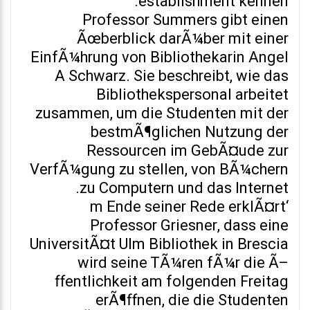
establishment kennen.
Professor Summers gibt einen
Ãœberblick darÃ¼ber mit einer
EinfÃ¼hrung von Bibliothekarin Angel
A Schwarz. Sie beschreibt, wie das
Bibliothekspersonal arbeitet
zusammen, um die Studenten mit der
bestmÃ¶glichen Nutzung der
Ressourcen im GebÃ¤ude zur
VerfÃ¼gung zu stellen, von BÃ¼chern
zu Computern und das Internet.
‘m Ende seiner Rede erklÃ¤rt
Professor Griesner, dass eine
UniversitÃ¤t Ulm Bibliothek in Brescia
wird seine TÃ¼ren fÃ¼r die Ã–
ffentlichkeit am folgenden Freitag
erÃ¶ffnen, die die Studenten