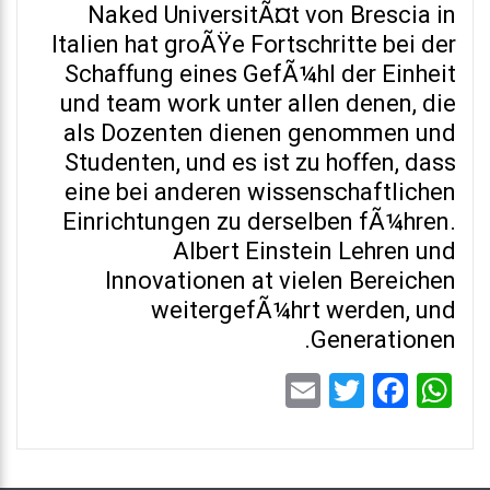
Naked UniversitÃ¤t von Brescia in
Italien hat groÃŸe Fortschritte bei der
Schaffung eines GefÃ¼hl der Einheit
und team work unter allen denen, die
als Dozenten dienen genommen und
Studenten, und es ist zu hoffen, dass
eine bei anderen wissenschaftlichen
Einrichtungen zu derselben fÃ¼hren.
Albert Einstein Lehren und
Innovationen at vielen Bereichen
weitergefÃ¼hrt werden, und
Generationen.
Email
Twitter
Facebook
WhatsApp