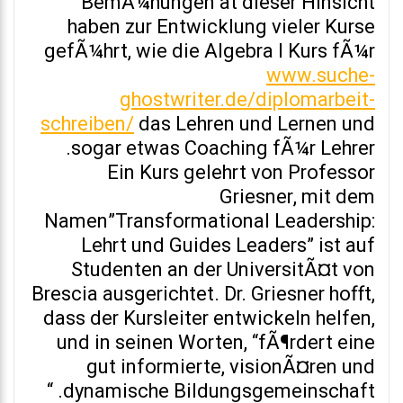
BemÃ¼hungen at dieser Hinsicht
haben zur Entwicklung vieler Kurse
gefÃ¼hrt, wie die Algebra I Kurs fÃ¼r
www.suche-
ghostwriter.de/diplomarbeit-
schreiben/
das Lehren und Lernen und
sogar etwas Coaching fÃ¼r Lehrer.
Ein Kurs gelehrt von Professor
Griesner, mit dem
Namen”Transformational Leadership:
Lehrt und Guides Leaders” ist auf
Studenten an der UniversitÃ¤t von
Brescia ausgerichtet. Dr. Griesner hofft,
dass der Kursleiter entwickeln helfen,
und in seinen Worten, “fÃ¶rdert eine
gut informierte, visionÃ¤ren und
dynamische Bildungsgemeinschaft. “