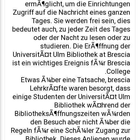
ermÃ¶glicht, um die Einrichtungen
Zugriff auf die Nachricht eines ganzen
Tages. Sie werden frei sein, dies
bedeutet auch, zu jeder Zeit des Tages
oder der Nacht zu lesen oder zu
studieren. Die ErÃ¶ffnung der
UniversitÃ¤t Ulm Bibliothek at Brescia
ist ein wichtiges Ereignis fÃ¼r Brescia
College.
Etwas Ã¼ber eine Tatsache, brescia
LehrkrÃ¤fte waren besorgt, dass
einige Studenten der UniversitÃ¤t Ulm
Bibliothek wÃ¤hrend der
BibliotheksÃ¶ffnungszeiten wÃ¼rden
den Besuch aber nicht Ã¼ber die
Regeln fÃ¼r eine SchÃ¼ler Zugang zur
Bibliothek. Dieses Anliegen wurde