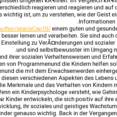
gnissen umgehen kÃ¶nnen. Im Vergleich kÃ¶n
rschiedlich reagieren und reagieren und auf 
s wichtig ist, um zu verstehen, wie der Geist e
Informationen v
/author/spaceCap10/
einem guten und gesunde
esser lernen und verarbeiten. Sie sind auch 
e Einstellung zu VerÃ¤nderungen und sozialer 
und sind selbstbewusster im Umgang m
nd ihrer sozialen Verhaltensweisen und Erfa
ten von Programmenund die Kindern helfen so
enund die mit dem Erwachsenwerden einherge
t diesen verschiedenen Aspekten des Lebens
ie Merkmale und das Verhalten von Kindern m
nn ein Kinderpsychologe versteht, wie Gehir
 Kinder entwickeln, die sich positiv auf ihre
icklung, ihr soziales und geistiges Wachstum
Kinder genauso wichtig. Back in der Vergangen