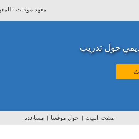
معهد موفيت - المعهد
اديمي حول تدريب
ث
صفحة البيت
حول موقعنا
مساعدة