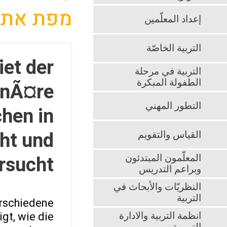
מפת אתר
إعداد المعلّمين
التربية الخاصّة
iet der
التربية في مرحلة
الطفولة المبكرة
linÃ¤re
التطور المهني
hen in
ht und
القياس والتقويم
rsucht.
المعلّمون المبتدئون
وبراعم التدريس
النظريّات والأبحاث في
التربية
erschiedene
gt, wie die
انظمة التربية والادارة