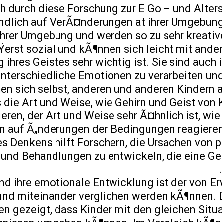
h durch diese Forschung zur E Go – und Alter
ndlich auf VerÃ¤nderungen at ihrer Umgebung
ihrer Umgebung und werden so zu sehr kreativ
erst sozial und kÃ¶nnen sich leicht mit ande
hres Geistes sehr wichtig ist. Sie sind auch i
unterschiedliche Emotionen zu verarbeiten u
n sich selbst, anderen und anderen Kindern 
die Art und Weise, wie Gehirn und Geist von 
ren, der Art und Weise sehr Ã¤hnlich ist, wie
n auf Ã„nderungen der Bedingungen reagieren
s Denkens hilft Forschern, die Ursachen von 
n und Behandlungen zu entwickeln, die eine G
und ihre emotionale Entwicklung ist der von 
 und miteinander verglichen werden kÃ¶nnen. 
en gezeigt, dass Kinder mit den gleichen Situ