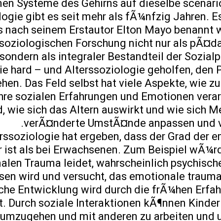
en Systeme des Gehirns auf dieselbe scenario
logie gibt es seit mehr als fÃ¼nfzig Jahren. E
s nach seinem Erstautor Elton Mayo benannt 
r soziologischen Forschung nicht nur als pÃ¤
sondern als integraler Bestandteil der Sozialp
ie hard – und Alterssoziologie geholfen, den 
en. Das Feld selbst hat viele Aspekte, wie zu
hre sozialen Erfahrungen und Emotionen verar
d, wie sich das Altern auswirkt und wie sich 
verÃ¤nderte UmstÃ¤nde anpassen und vi
rssoziologie hat ergeben, dass der Grad der 
r ist als bei Erwachsenen. Zum Beispiel wÃ¼rd
len Trauma leidet, wahrscheinlich psychisc
sen wird und versucht, das emotionale trauma
he Entwicklung wird durch die frÃ¼hen Erfa
 Durch soziale Interaktionen kÃ¶nnen Kinder 
n umzugehen und mit anderen zu arbeiten und