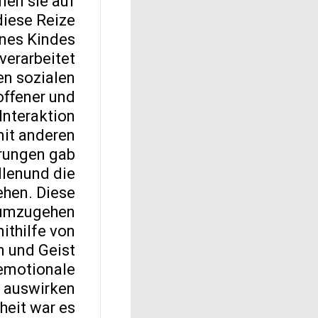
nen sie auf
diese Reize
ines Kindes
erarbeitet.
n sozialen
offener und
Interaktion
it anderen.
hrungen gab
llenund die
hen. Diese
 umzugehen.
ithilfe von
n und Geist
 emotionale
 auswirken.
heit war es