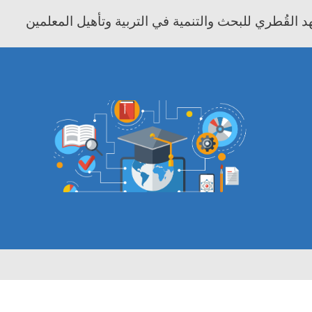
 القُطري للبحث والتنمية في التربية وتأهيل المعلمين