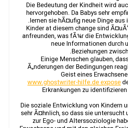
Die Bedeutung der Kindheit wird auc
hervorgehoben. Da Babys sehr empfi
lernen sie hÃ¤ufig neue Dinge aus 
Kinder at diesem change sind Ã¤uÃŸ
anfreunden, was fÃ¼r die Entwicklung i
neue Informationen durch 
Beziehungen zwische
Einige Menschen glauben, dass 
Ã„nderungen der Bedingungen reagie
Geist eines Erwachsene
www.ghostwriter-hilfe.de expose
de
Erkrankungen zu identifiziere
Die soziale Entwicklung von Kindern 
sehr Ã¤hnlich, so dass sie untersucht
zur Ego- und Alterssoziologie hab