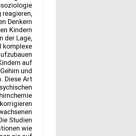
ssoziologie
 reagieren,
en Denkern.
ren Kindern
n der Lage,
nd komplexe
aufzubauen.
Kindern auf
 Gehirn und
. Diese Art
psychischen
ehirnchemie
korrigieren.
Erwachsenen
Die Studien
ationen wie