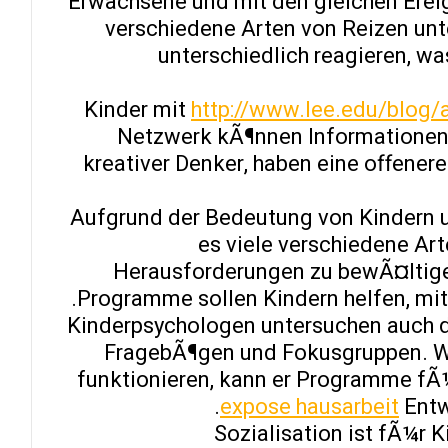
Erwachsene und mit den gleichen Erei
verschiedene Arten von Reizen unte
unterschiedlich reagieren, wa
Kinder mit
http://www.lee.edu/blog
Netzwerk kÃ¶nnen Informationen b
kreativer Denker, haben eine offener
Aufgrund der Bedeutung von Kindern u
es viele verschiedene Ar
Herausforderungen zu bewÃ¤ltig
Programme sollen Kindern helfen, mi
Kinderpsychologen untersuchen auch d
FragebÃ¶gen und Fokusgruppen. We
funktionieren, kann er Programme fÃ¼r
expose hausarbeit
Entw
Sozialisation ist fÃ¼r 