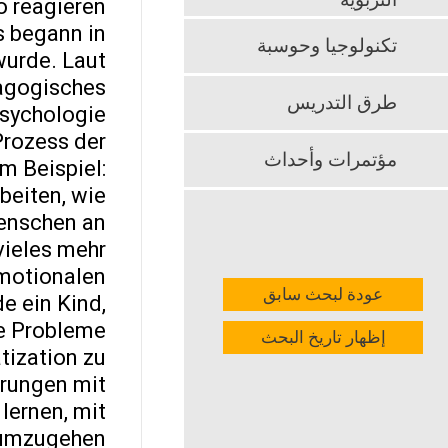
التربوية
 reagieren.
s begann in
تكنولوجيا وحوسبة
wurde. Laut
dagogisches
طرق التدريس
sychologie.
Prozess der
مؤتمرات وأحداث
m Beispiel:
beiten, wie
Menschen an
eles mehr.
emotionalen
عودة لبحث سابق
e ein Kind,
he Probleme
إظهار تاريخ البحث
tization zu
hrungen mit
lernen, mit
 umzugehen.