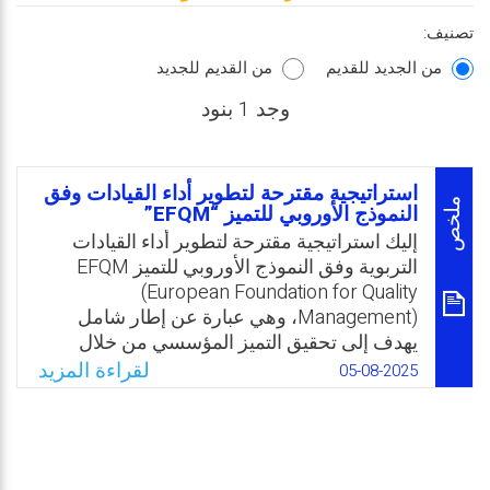
تصنيف:
من الجديد للقديم
من القديم للجديد
وجد 1 بنود
استراتيجية مقترحة لتطوير أداء القيادات وفق
ملخص
النموذج الأوروبي للتميز “EFQM”
إليك استراتيجية مقترحة لتطوير أداء القيادات
التربوية وفق النموذج الأوروبي للتميز EFQM
(European Foundation for Quality
Management)، وهي عبارة عن إطار شامل
يهدف إلى تحقيق التميز المؤسسي من خلال
التركيز على القيادة، الأشخاص، السياسات،
لقراءة المزيد
05-08-2025
النتائج، والابتكار. ومن الجهة الثانية يواجه النظام
التربوي السعودي تحديات متزايدة تتطلب وجود
قيادات تربوية قادرة على تحقيق التميز
المؤسسي. ويُعد نموذج EFQM من الأطر الفعّالة