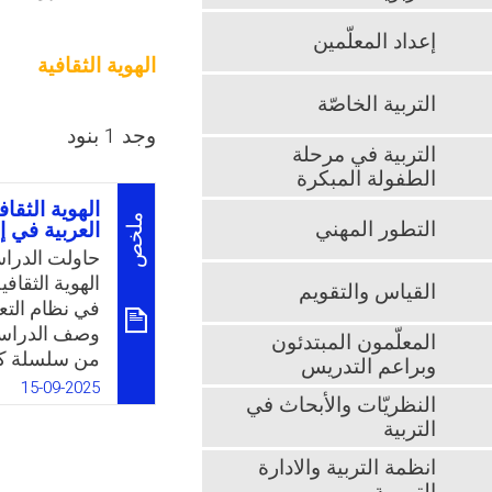
إعداد المعلّمين
الهوية الثقافية
التربية الخاصّة
وجد 1 بنود
التربية في مرحلة
الطفولة المبكرة
الهوية الثقاف
ملخص
التطور المهني
العربية في إ
حاولت الدراس
الهوية الثقاف
القياس والتقويم
في نظام التع
وصف الدراسة
المعلّمون المبتدئون
من سلسلة كتب
وبراعم التدريس
أساليب بحثية
15-09-2025
النظريّات والأبحاث في
وفحص الأبعاد
التربية
مشكلة الدراس
العربية في كت
انظمة التربية والادارة
العربية في إ