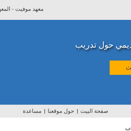
معهد موفيت - المعهد
اديمي حول تدريب
ث
صفحة البيت
حول موقعنا
مساعدة
افية