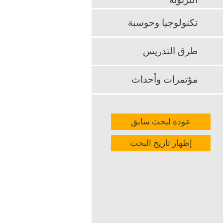
التربوية
الطلاب بهويته
تكنولوجيا وحوسبة
k
App
طرق التدريس
مؤتمرات وأحداث
عودة لبحث سابق
إظهار تاريخ البحث