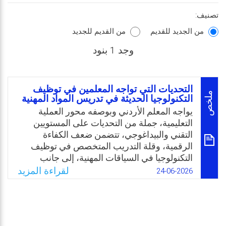
تصنيف:
من الجديد للقديم
من القديم للجديد
وجد 1 بنود
التحديات التي تواجه المعلمين في توظيف
ملخص
التكنولوجيا الحديثة في تدريس المواد المهنية
يواجه المعلم الأردني وبوصفه محور العملية
التعليمية، جملة من التحديات على المستويين
التقني والبيداغوجي، تتضمن ضعف الكفاءة
الرقمية، وقلة التدريب المتخصص في توظيف
التكنولوجيا في السياقات المهنية، إلى جانب
قصور واضح في البنية التحتية التكنولوجية في
لقراءة المزيد
24-06-2026
مختلف المدارس، لا سيما بالمناطق النائية
والمحرومة. كما أن العديد من المعلمين يعانون
من غياب الدعم المؤسسي الكافي، من حيث
الموارد الرقمية أو الإرشاد الفني المستمر، مما