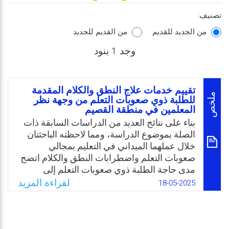
تصنيف:
من الجديد للقديم
من القديم للجديد
وجد 1 بنود
تقييم خدمات علاج النطق والكلام المقدمة
ملخص
للطلبة ذوي صعوبات التعلم من وجهة نظر
المعلمين في منطقة القصيم
بناء على نتائج العديد من الدراسات السابقة ذات
الصلة بموضوع الدراسة، ومما لاحظته الباحثتان
خلال عملهما الميداني في التعليم بمجالي
صعوبات التعلم واضطرابات النطق والكلام اتضح
مدى حاجة الطلبة ذوي صعوبات التعلم إلى
التغلب على مشكلات التواصل لديهم، والتي قد
لقراءة المزيد
18-05-2025
يترتب عليها تأثيرات سلبية من الناحية الاجتماعية
والنفسية والأكاديمية، وذلك من خلال تقديم
خدمات علاجية ذات جودة عالية تساعدهم على
تطوير مهارات التواصل، وبالتالي اندماجهم مع