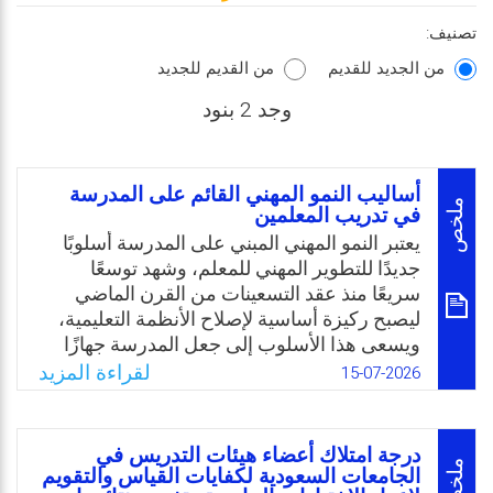
تصنيف:
من الجديد للقديم
من القديم للجديد
وجد 2 بنود
أساليب النمو المهني القائم على المدرسة
ملخص
في تدريب المعلمين
يعتبر النمو المهني المبني على المدرسة أسلوبًا
جديدًا للتطوير المهني للمعلم، وشهد توسعًا
سريعًا منذ عقد التسعينات من القرن الماضي
ليصبح ركيزة أساسية لإصلاح الأنظمة التعليمية،
ويسعى هذا الأسلوب إلى جعل المدرسة جهازًا
تعليميًا متعلمًا، يعمل على تحسين أداء المعلمين
لقراءة المزيد
15-07-2026
عبر الارتقاء بأساليب التدريس وزيادة كفاءتهم،
مما يؤدي إلى تحسين نتائج تعلم الطلاب،
وتحسين مستوى التعليم بشكل عام. وشهد العالم
درجة امتلاك أعضاء هيئات التدريس في
في تسعينات القرن الماضي مجموعة من
ملخص
الجامعات السعودية لكفايات القياس والتقويم