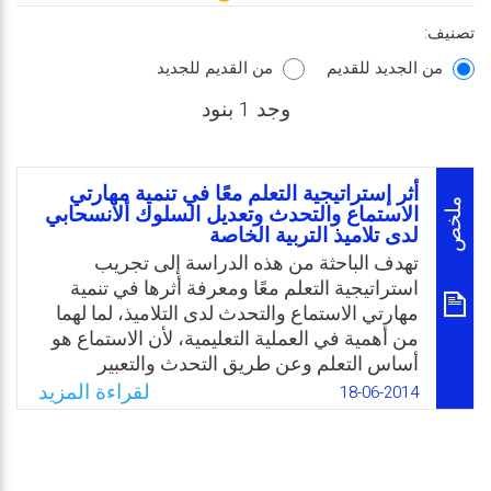
تصنيف:
من الجديد للقديم
من القديم للجديد
وجد 1 بنود
أثر إستراتيجية التعلم معًا في تنمية مهارتي
ملخص
الاستماع والتحدث وتعديل السلوك ألانسحابي
لدى تلاميذ التربية الخاصة
تهدف الباحثة من هذه الدراسة إلى تجريب
استراتيجية التعلم معًا ومعرفة أثرها في تنمية
مهارتي الاستماع والتحدث لدى التلاميذ، لما لهما
من أهمية في العملية التعليمية، لأن الاستماع هو
أساس التعلم وعن طريق التحدث والتعبير
يستطيع التلميذ توصيل ما يملكون من معلومات
لقراءة المزيد
18-06-2014
وافكار واراء إلى الآخرين، وكذلك لمعرفة أثر هذه
الاستراتيجية على تعديل السلوك الإسحابي على
اعتبار أنه من المشكلات السلوكية التي يمكن أن
يقع بها التلميذ وما يترتب عليها من آثار سلبية