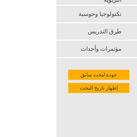
التربوية
k
App
تكنولوجيا وحوسبة
طرق التدريس
مؤتمرات وأحداث
عودة لبحث سابق
إظهار تاريخ البحث