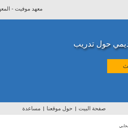
معهد موفيت - المعهد
اديمي حول تدريب
ث
صفحة البيت
حول موقعنا
مساعدة
حابي