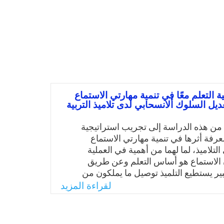
ية التعلم معًا في تنمية مهارتي الاستماع
يل السلوك ألانسحابي لدى تلاميذ التربية
 من هذه الدراسة إلى تجريب استراتيجية
معرفة أثرها في تنمية مهارتي الاستماع
لتلاميذ، لما لهما من أهمية في العملية
أن الاستماع هو أساس التعلم وعن طريق
بير يستطيع التلميذ توصيل ما يملكون من
ار واراء إلى الآخرين، وكذلك لمعرفة أثر هذه
لقراءة المزيد
 على تعديل السلوك الإسحابي على اعتبار أنه
لسلوكية التي يمكن أن يقع بها التلميذ وما
ن آثار سلبية عليه.