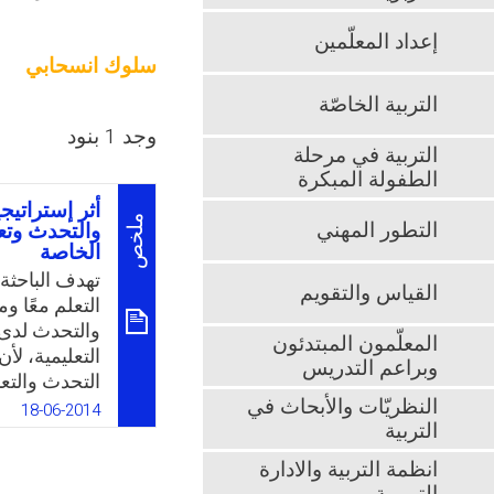
إعداد المعلّمين
سلوك انسحابي
التربية الخاصّة
وجد 1 بنود
التربية في مرحلة
الطفولة المبكرة
أثر إستراتيج
ملخص
التطور المهني
والتحدث وتعد
الخاصة
تهدف الباحثة
القياس والتقويم
التعلم معًا و
والتحدث لدى ا
المعلّمون المبتدئون
التعليمية، ل
وبراعم التدريس
التحدث والتع
النظريّات والأبحاث في
معلومات وافك
18-06-2014
التربية
الاستراتيجية
من المشكلات ا
انظمة التربية والادارة
يترتب عليها م