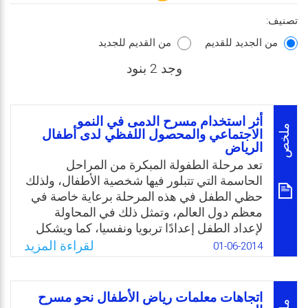
تصنيف:
من الجديد للقديم
من القديم للجديد
وجد 2 بنود
أثر استخدام مسرح الدمى في النمو
ملخص
الاجتماعي والمحصول اللفظي لدى أطفال
الرياض
تعد مرحلة الطفولة المبكرة من المراحل
الحاسمة التي تتبلور فيها شخصية الأطفال، ولذلك
حظي الطفل في هذه المرحلة برعاية خاصة في
معظم دول العالم، وتمثل ذلك في المحاولة
لإعداد الطفل إعدادًا تربويا ونفسيا، كما ويشكل
النمو الاجتماعي أحد أهم هذه الجوانب، إذ يعمل
لقراءة المزيد
01-06-2014
على تحويل الطفل من كائن بيولوجي إلى كائن
اجتماعي يتفاعل مع الآخرين ويندمج معهم، وهذا
ما دفع الباحثة إلى اختيار مسرح الدمى بوصفه
اتجاهات معلمات رياض الأطفال نحو مسرح
طريق تساعد الطفل على النمو الاجتماعي