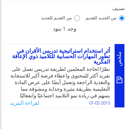
تصنيف:
من الجديد للقديم
من القديم للجديد
وجد 1 بنود
أثر استخدام استراتيجية تدريس الأقران في
ملخص
تطور المهارات الحسابية للتلاميذ ذوي الإعاقة
الفكرية
نظرًا لحاجة المعلمين لطريقة تدريس تعمل على
تفريد أكثر للمحتوى واعطاء فرصة أكبر للاستجابة
والتغذية الراجعة وتعمل أيضًا على عرض المادة
التعليمية بطريقة مثيرة وجذابة ومشوقة مما
يسهم في زيادة نمو التلاميذ اجتماعيًا وانفعاليًا
ومعرفيًا ومهاريًا وفي تعليم المواد الدراسية
لقراءة المزيد
01-02-2013
وبشكل خاص في تعليم الرياضيات، لذا فإن
الباحث يرى بأن استراتيجية تدريس الأقران
مناسبة لتحقيق هذه الأغراض. فهل يتحقق ذلك؟