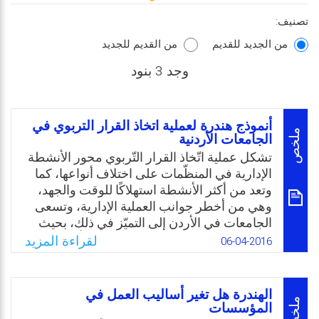
تصنيف:
من الجديد للقديم
من القديم للجديد
وجد 3 بنود
أنموذج هندرة لعملية اتخاذ القرار التربوي في
ملخص
الجامعات الأردنية
تشكل عملية اتّخاذ القرار التّربوي محور الأنشطة
الإدارية في المنظّمات على اختلاف أنواعها، كما
وتعد من أكثر الأنشطة استهلاكًا للوقت والجهد،
وهي من أخطر جوانب العملية الإدارية، وتسعى
الجامعات في الأردن إلى التميّز في ذلك، بحيث
يتم التوصل للقرار التربوي المناسب، بأقل جهد
لقراءة المزيد
06-04-2016
وكلفة وأعلى جودة. ولعل أبرز ما يدعو إليه
مفهوم الهندرة، هو دعوة العاملين إلى الإبداع في
أعمالهم والتّخلّص من التّكرار، والنظر إلى ما
الهندرة هل تغير أساليب العمل في
يحيط بأعمالهم، نظرة شمولية تساعد على تفجير
ملخص
المؤسسات