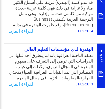
الطّاقات الإبداعية الكامنة في كل فرد، من خلال
قد تبدو كلمة (الهندرة) غريبة على أسماع الكثير
إعادة التّفكير بصورة أساسية واعادة التّصميم
منا، ولا غرابة في ذلك فهي كلمة عربية جديدة
الجذري للعمليات الرئيسة بالمنظّمات، وأهمها
مركبة من كلمتي هندسة وإدارة، وهي تمثل
عملية اتخاذ القرار التربوي السليم؛ لتحقيق نتائج
الترجمة العربية لكلمتي (Business
تحسين طموحة في مقاييس الأداء العصرية، مثل
Reengineering)، وقد ظهرت الهندرة في بداية
الخدمة، والجودة، والتّكلفة، وسرعة إنجاز العمل.
التسعينيات وبالتحديد في عام 1992م، عندما
لقراءة المزيد
01-02-2014
أطلق الكاتبان الأمريكيان مايكل هامر وجيمس
Email
Twitter
Facebook
WhatsApp
شامبي الهندرة كعنوان لكتابهما الشهير (هندرة
المنظمات) ومنذ ذلك الحين أحدثت الهندرة ثورة
الهندرة لدى مؤسسات التعليم العالي
حقيقية في عالم الإدارة الحديث بما تحمله من
ملخص
تعتقد الباحثة العراقية بأنه لم يتطرق أحد قَبلها إلى
أفكار غير تقليدية ودعوة صريحة الى إعادة النظر
الدراسات التي ترمي إلى التعرف على مفهوم
وبشكل جذري في كافة الأنشطة والإجراءات
الهندرة في المجال التربوي، وكذلك إلى غياب
والاستراتيجيات التي قامت عليها الكثير من
المصادر التي تمد القيادات العراقية العليا (متخذي
المنظمات والشركات العاملة في عالمنا اليوم.
القرار) بالمعلومات اللازمة في مجال الهندرة.
مثل هذه النواقص ولدت لدى الباحثة فكرة
Email
Twitter
Facebook
WhatsApp
لقراءة المزيد
01-02-2013
الاهتمام بهذا الأمر في الدراسة الحالية لعل ما
تصل إليه من نتائج يمكن أن ينتفع به القائمون
على شوؤن التعليم العالي في العراق، سيما وأن
البيئة العراقية قد تعرضت للعديد من التحديات