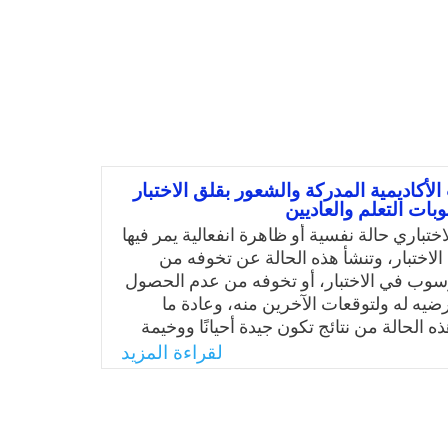
الأكاديمية المدركة والشعور بقلق الاختبار
ات التعلم والعاديين
اختباري حالة نفسية أو ظاهرة انفعالية يمر فيها
الاختبار، وتنشأ هذه الحالة عن تخوفه من
سوب في الاختبار، أو تخوفه من عدم الحصول
ضيه له ولتوقعات الآخرين منه، وعادة ما
 الحالة من نتائج تكون جيدة أحيانًا ووخيمة
يان بحيث تؤدي إلى تدني التحصيل، وعدم
لقراءة المزيد
على ما يحقق فيه غاياته. ومن هنا جاء
ين بدراسة الفروق في كفاءة الذات الأكاديمية
ق الاختبار لدى الطلبة ذوي صعوبات التعلم
يين، ولمعرفة الفروق فيهما بين الذكور والإناث