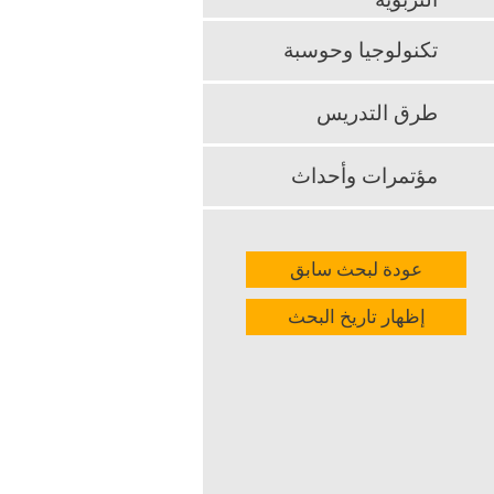
التربوية
من ذوي صعوبا
تكنولوجيا وحوسبة
k
App
طرق التدريس
مؤتمرات وأحداث
عودة لبحث سابق
إظهار تاريخ البحث