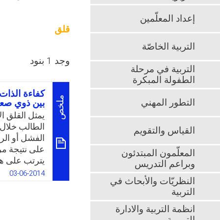
إعداد المعلّمين
قلق
التربية الخاصّة
وجد 1 بنود
التربية في مرحلة
الطفولة المبكرة
كفاءة الذات 
ملخص
التطور المهني
بين ذوي صعوب
يمثل القلق ال
الطالب خلال 
القياس والتقويم
الفشل أو الر
على نتيجة مر
المعلّمون المبتدئون
يترتب على هذه
وبراعم التدريس
في أغلب الأح
03-06-2014
النظريّات والأبحاث في
حصول الطالب 
التربية
اهتمام الباحث
المدركة، وقل
انظمة التربية والادارة
مقارنة بالعاد