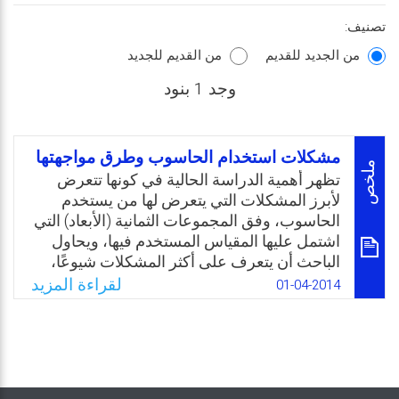
تصنيف:
من الجديد للقديم
من القديم للجديد
وجد 1 بنود
مشكلات استخدام الحاسوب وطرق مواجهتها
ملخص
تظهر أهمية الدراسة الحالية في كونها تتعرض
لأبرز المشكلات التي يتعرض لها من يستخدم
الحاسوب، وفق المجموعات الثمانية (الأبعاد) التي
اشتمل عليها المقياس المستخدم فيها، ويحاول
الباحث أن يتعرف على أكثر المشكلات شيوعًا،
والتي يتسبب في حدوثها الانهماك في استخدام
لقراءة المزيد
01-04-2014
الحاسوب وفق متغير”الجنس”، وكذلك التعرف
على أهم الأساليب المقترحة للتعامل مع هذه
المشكلات، من وجهة نظر عينة الدراسة، ويرى
الباحث أن تحديد المشكلات التي تواجه
مستخدمي الحاسوب واقتراحاتهم لطريقة العمل