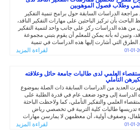
مي وطلاب فصول الموهوبين
بة نحو التعليم الإلكتروني واختباراته في غاية الأهمية،
عد قياسها مؤشرًا مهمًا للتحصيل الدراسي، ولذلك سعت
مراجعة الدراسات السابقة حول برامج تنمية التفكير
راسة الحالية إلى بناء مقياس اتجاهات الطلبة نحو
ظ الباحث بأن تركيز الباحثين على مهارات التفكير الناقد،
تبارات الإلكترونية بجامعة أم القرى.
 من هذه الدراسات ركز على جانب واحد لتنمية التفكير
اقد، وتبين له بأنه يمكن للمعلم أن يقوم بتبني مجموعة
Email
Twitter
Facebook
WhatsApp
الطرق التي أشارت إليها هذه الدراسات في تنمية
فكير الناقد بشرط إعداده وتحسين مهاراته، لذلك
لقراءة المزيد
01-01-2
تركيز على المعلم وتحسين مهاراته سيعمل على تلبية ما
لت إليه الدراسات السابقة، وعلى حد علمه فإن هذه
راسات لم تتطرق للتفكير الناقد لدى فئة معلمي وطلاب
ستقصاء العلمي لدى طالبات جامعة حائل وعلاقته
ل الموهوبين، لذلك تم التركيز بهذه الدراسة على تقديم
كيرهن التأملي
ذج مقترح لتحسين ممارسات التفكير الناقد لدى معلمي
رت العديد من الدراسات السابقة ذات الصلة بموضوع
اب فصول الموهوبين.
 الدراسة إلى وجود ضعف عام في قدرة الطلبة على
ستقصاء العلمي والتفكير التأملي، كما ولاحظت الباحثة
Email
Twitter
Facebook
WhatsApp
اء تدريسها طالبات كلية التربية في تخصصي رياض
طفال، وصفوف أولية، أن معظمهن لا يمارسن مهارات
ستقصاء العلمي في التعلم، بل يحاولن اللجوء إلى الحفظ
لقراءة المزيد
01-01-2
لي للمعلومات العلمية، ولهذا نبعت فكرة القيام بهذه
راسة للتعرف على مستوى مهارات الاستقصاء العلمي