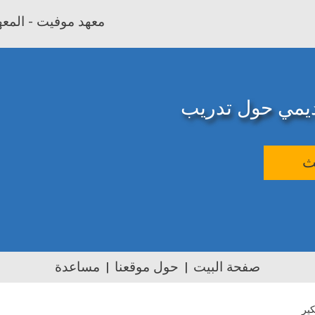
معهد موفيت - المعهد
اديمي حول تدريب
ث
صفحة البيت
حول موقعنا
مساعدة
كير