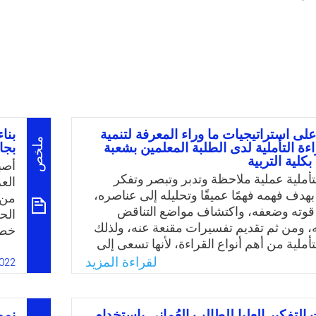
على استراتيجيات ما وراء المعرفة لتنمية
بنا
ملخص
ءة التأملية لدى الطلبة المعلمين بشعبة
بجا
بكلية التربية
أصب
التأملية عملية ملاحظة وتدبر وتبصر وتفكر
الع
هدف فهمه فهمًا عميقًا وتحليله إلى عناصره،
من 
 قوته وضعفه، واكتشاف مواضع التناقض
الح
 ومن ثم تقديم تفسيرات مقنعة عنه، ولذلك
خطر
لتأملية من أهم أنواع القراءة، لأنها تسعى إلى
الح
التفكير العليا، ولا تقتصر على المعاني
لقراءة المزيد
ترب
022
، ولكن تسعى للوصول إلى خفايا النص وما
وسا
الع
يسه
 التفكير العليا للطالب العُماني باستخدام
نمو