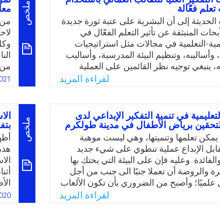
Email
Twitter
Faceboo
Whats
ملخص
تعلم فعّالة
معل
الطل
ويُ
الحديثة إلى أن البشرية على عتبة ثورة جديدة
من 
الد
حات المنبثقة عن تأثير التعلم الفعّال في
لاح
الإخ
يمية-التعلمية في مجالات مثل استراتيجيات
وكل
ل، وأساليبه، وتنظيم البيئة المدرسية، وأساليب
الن
ه، ينبغي توجيه نظر القائمين على العملية
من 
هتمام باستراتيجيات التعلم الفعًال لما لها من أثر
الت
لقراءة المزيد
021
تفكير العليا والتي تتمثل بكل من تحديد
فال
 للمشكلة، والتنبؤ بالفرضيات، وتحليل
توص
طأ، وتقييم النقاش، والتوصل للاستنتاج
الد
لتعليمية في تنمية التفكير الإبداعي لدى
الا
ديم التفسير المنطقي. وعليه، هنالك أهمية
فصو
ملخص
لتحقين برياض الأطفال في مدينة طولكرم
بتف
 وتعليم المقررات الدراسية وخاصة في كليات
نمو
 يمكن تعلمها وتنميتها، وهي ليست موهبة
أظه
يرها، لتقديم خريجين قادرين على التدريس
وطل
قابل الإبداع عملية تنطوي على شيء جديد
هذه
ات التعلم الفعّالة.
الفائدة .وعليه فإن على البيئة التي يحتك بها
الا
ة والروضة أن تعملا جنبًا الى جنب من أجل
أثن
Email
Twitter
Faceboo
Whats
علميًا؛ وأصبح من الضروري بأن تكون الألعاب
الأ
ة حاضرة بقوة في العملية التعليمية، لما لها من
الا
لقراءة المزيد
020
ة الطفل وأثرها بتنمية الجوانب المختلفة من
الآ
 التفكير الإبداعي، وذلك من خلال توظيفه
الد