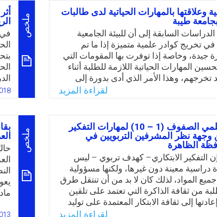
فة عالمه الخارجي، ومن خلال ممارسة
لدى
عية وعلاقتها بالمهارات الحياتية لدى طالبات
أثر
ير العلمي، ولذا وجب توفير الفرص التعليمة
وعل
ملخص
 بجامعة طيبة
الر
اب المنمية لروح الإبتكار لدى الأطفال،
دراسات السابقة إلى أن للبيئة الجامعية
في 
ع النظرية المعرفية التي تؤكد أن اللعب هو
 في تخريج كوادر علمية متميزة إذا ما تم
الح
 للنمو العقلي عبر مراحل النمو.
ة جيدة، وخاصة إذا توفرت بها المقومات التي
بتح
ين المهارات الحياتية اللازمة للطلبة أثناء
الح
Email
Twitter
Faceboo
Whats
 تخرجهم، وهذا الأمر الذي أدى بدورة إلى
الد
ه الدراسة والتي تهدف إلى تحديد علاقة
فاع
لقراءة المزيد
018
ية وأثرها على المهارات الحياتية وذلك من أجل
في 
 التصورات لبيئة جامعية فعّالة تساعد على
في 
مهارات الحياتية وذلك إعتمادًا على الدراسة
استخدام معلمي الصفوف (1 – 10) لمهارات التفكير
بقا
 وعليه سعت الدراسة الحالية إلى الإجابة عن
ملخص
ن وجهة نظر المشرفين التربويين في
الع
ظة الظاهرة
س التالي: هل توجد علاقة بين درجات الطالبات
لبيئة الجامعية ودرجات الطالبات على استبانة
ن التفكير الابتكاري– كهدف تربوي – ليس
الع
اتية؟
 دراسية معينة دون غيرها، ولكنها مسؤولية
الن
ميع المواد، لذلك كان لا بد من أن تنتقل طرق
يعو
Email
Twitter
Faceboo
Whats
بة من ثقافة الذاكرة التي تعتمد على تلقين
ماد
ادتها إلى ثقافة الابتكار المعتمدة على توليد
تحوي
ئمة على الفهم والتطبيق في مواقف جديدة؛
لقراءة المزيد
عن 
013