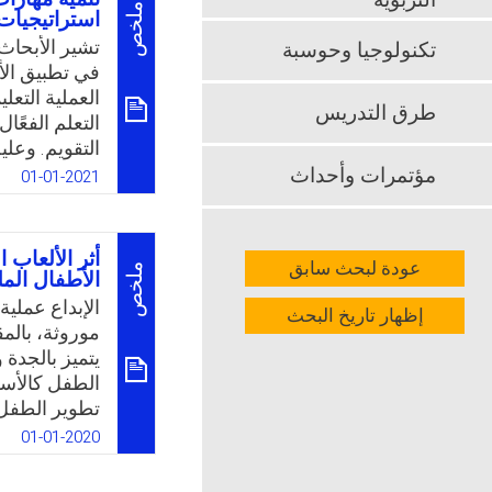
التربوية
k
App
ملخص
استراتيجيات 
تشير الأبحاث 
تكنولوجيا وحوسبة
في تطبيق الأب
العملية التعل
طرق التدريس
التعلم الفعًا
التقويم. وعلي
التعليمية بالا
مؤتمرات وأحداث
01-01-2021
على مهارات ال
السبب الرئيس
الإجراءات الخ
أثر الألعاب ا
عودة لبحث سابق
المناسب، وتق
ملخص
الأطفال الم
لإعادة صياغة
الإبداع عملية
إظهار تاريخ البحث
التربية وتطو
موروثة، بالم
وفق استراتيجي
يتميز بالجدة و
الطفل كالأسر
k
App
تطوير الطفل 
التعليمية أدا
01-01-2020
أهمية في حيا
شخصيته وخاصة