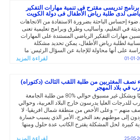
 طالبات جامعة حائل بالمملكة العربية السعودية
 برنامج تدريسى مقترح فى تنمية مهارات التفكير
اقتها بمستوى تفكيرهن التأملي
ياضى لدى طلبة رياض الأطفال فى دولة الكويت
ضوء إحساس الباحثة بضرورة الاستفادة من الاتجاهات
Email
Twitter
Facebook
WhatsApp
ديثة في التعليم، وأساليب وطرق وبرامج تعليمية تعنى
سين مهارات التفكير الرياضي المستندة على المهارات
سابية لطلبة رياض الأطفال، يمكن تحديد مشكلة
راسة على أنها محاولة للإجابة عن السؤال الرئيس: ما
لية برنامج تعليمي مقترح مستند إلى المهارات الحسابية
لقراءة المزيد
01-01-2
تنمية مهارات التفكير الرياضي لدى طلبة رياض الأطفال
الكويت؟
ء نصف المغتربين من طلبة اللقب الثالث (دكتوراه)
Email
Twitter
Facebook
WhatsApp
رب في بلاد المهجر
حاليًا وبشكل غير مسبوق حوالي %80 من طلبة الجامعة
رب للدرجات العليا يدرسون خارج البلاد العربية، وحوالي
صف منهم – وعلى الأخص من منطقة شمال افريقيا- لا
دون إلى موطنهم بعد التخرج، الأمر الذي يسبب خسارة
ية كبيرة. لحل المشكلة يقترح الكاتب عدة حلول ومنها:
ل الموارد، تزويد ألأمم الأفريقية بالتكنولوجيا والمعرفة
لقراءة المزيد
طريق تبادل الموظفين والطلبة وغير ذلك.
25-05-2