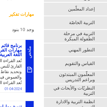
إعداد المعلّمين
مهارات تفكير
التربية الخاصّة
وجد 10 بنود
التربية في مرحلة
الطفولة المبكرة
برنامج قائم 
ملخص
التطور المهني
مهارات القرا
اللغة العربية 
تُعد القراءة 
القياس والتقويم
القارئ للنص ب
وتحديد نقاط
المعلّمون المبتدئون
والغموض فيه،
وبراعم التدريس
تُعد القراءة ا
النظريّات والأبحاث في
تنمية مهارات 
01-04-2024
التربية
الصريحة للنص
وراء السطور.
انظمة التربية والادارة
تنمية مهارات