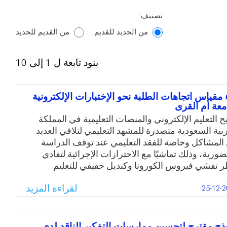
تصنيف:
من الجديد للقديم
من القديم للجديد
بنود تابعة ل 1 إلى 10
ء مقياس اتجاهات الطلبة نحو الإختبارات الإلكترونية
معة أم القرى
ح التعليم الإلكتروني والمنصات التعليمية في المملكة
ربية السعودية متصدرة للمشهد التعليمي لتلافي العديد
المشاكل وخاصة للفقد التعليمي عند توقف الدراسة
ضورية، وذلك تماشيًا مع الاحترازات الإجرائية لتفادي
 تفشي فيروس الكورونا وكبديل حقيقي للتعليم
ضوري. ويُعد التعليم الإلكتروني وسيلة اتصال فعّالة،
لقراءة المزيد
ط بين المعارف النظرية والتطبيقات العملية، واستخدام
25-12-2
ئل التكنولوجيا تمنح القدرة في تنمية مهارات التفكير
ليا وتقريب المفاهيم الرمزية المجردة لاذهان الطلبة مما
م في جودة المخرجات التعليمية. وعليه، تعتبر اتجاهات
ذج مقترح لتحسين ممارسات التفكير الناقد لدى