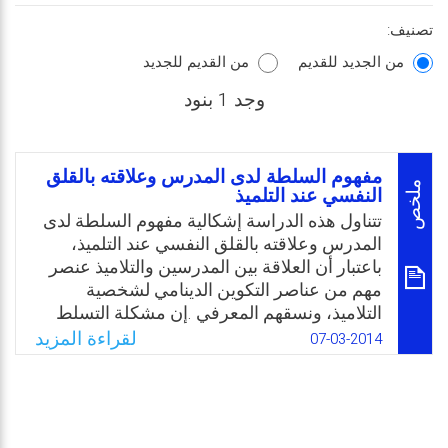
تصنيف:
من الجديد للقديم
من القديم للجديد
وجد 1 بنود
مفهوم السلطة لدى المدرس وعلاقته بالقلق
ملخص
النفسي عند التلميذ
تتناول هذه الدراسة إشكالية مفهوم السلطة لدى
المدرس وعلاقته بالقلق النفسي عند التلميذ،
باعتبار أن العلاقة بين المدرسين والتلاميذ عنصر
مهم من عناصر التكوين الدينامي لشخصية
التلاميذ، ونسقهم المعرفي .إن مشكلة التسلط
التربوي لا تزال مطروحة بشكل حاد في
لقراءة المزيد
07-03-2014
مؤسساتنا التعليمية، فأحيانا يعاقب الطفل على
الشغب، ومرة على الإهمال، ومرة على الخطأ.
فيصبح المدرس في متخيل الطفل عبارة عن وجه
عقابي يتهدده، وتصبح المدرسة بمثابة معتقل.