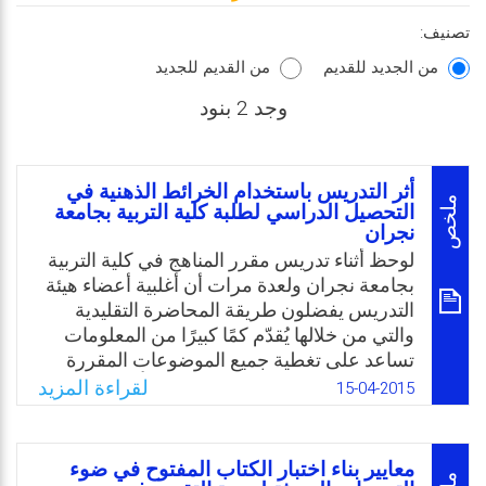
تصنيف:
من الجديد للقديم
من القديم للجديد
وجد 2 بنود
أثر التدريس باستخدام الخرائط الذهنية في
ملخص
التحصيل الدراسي لطلبة كلية التربية بجامعة
نجران
لوحظ أثناء تدريس مقرر المناهج في كلية التربية
بجامعة نجران ولعدة مرات أن أغلبية أعضاء هيئة
التدريس يفضلون طريقة المحاضرة التقليدية
والتي من خلالها يُقدّم كمًا كبيرًا من المعلومات
تساعد على تغطية جميع الموضوعات المقررة
حتى نهاية الفصل، وقد لوحظ أيضًا بأن أغلبية
لقراءة المزيد
15-04-2015
الطلبة ليس لديهم القدرة على توظيف ما تعلموه
في مقرر المناهج في واقع التعليم الميداني. ولذا
قرر الباحث استخدام طريقة التدريس للمقرر
معايير بناء اختبار الكتاب المفتوح في ضوء
باستخدام الخرائط الذهنية لمعرفة مدى أثر