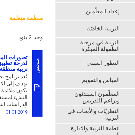
إعداد المعلّمين
منظمة متعلمة
التربية الخاصّة
وجد 2 بنود
التربية في مرحلة
الطفولة المبكرة
تصورات المع
ملخص
التطور المهني
لدرجة تطبيق
تربية منطقة
يُعد برنامج 
القياس والتقويم
تهدف إلى الار
تكون ملائمة 
المعلّمون المبتدئون
النشء لمستقب
وبراعم التدريس
الدراسات التر
النظريّات والأبحاث في
بأن هناك توج
01-01-2019
التربية
مما يستوجب ا
المتعلمة في 
انظمة التربية والادارة
الأبعاد الضرو