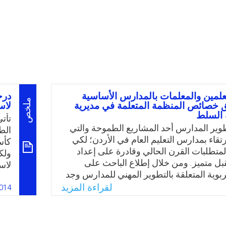
لمين والمعلمات بالمدارس الأساسية
درج
ملخص
 خصائص المنظمة المتعلمة في مديرية
لاس
 السلط
تأت
تطوير المدارس أحد المشاريع الطموحة والتي
الط
تقاء بمدارس التعليم العام في الأردن؛ لكي
كأس
لمتطلبات القرن الحالي وقادرة على إعداد
ولك
ل متميز. ومن خلال إطلاع الباحث على
لاس
بوية المتعلقة بالتطوير المهني للمدارس وجد
الب
ه عام لتحويل المدارس إلى مدارس متعلمة،
لقراءة المزيد
بحو
014
لتعرف على واقع تطبيق أبعاد المنظمة
الق
المدارس، ومدى قربها أو بعدها عن تحقيق
الا
رية للتحول إلى منظمة متعلمة، وهذه الأبعاد