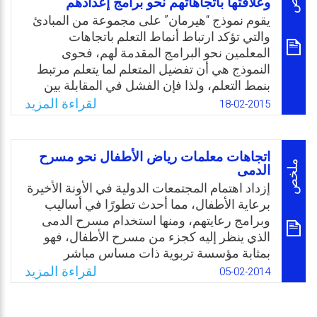
وعلاقتها باتجاهاتهم نحو برامج إعدادهم
إلا بعد إجراء التجارب الميدانية والبحوث العلمية
فيعرض وجهة نظره مدعومة بالأدلة العلمية
يقوم نموذج “هيرمان” على مجموعة من المبادئ
المدروسة، فليس هناك طريقة واحدة مثلى
والتي تؤكد ارتباط أنماط التعلم باتجاهات
لجميع مواقف التعليم.
المعلمين نحو البرامج المقدمة لهم، فحوى
النموذج هي أن تفضيل المتعلم لما يتعلم مرتبط
Email
Twitter
Facebook
WhatsApp
بنمط التعلم، ولذا فإن الفشل في المقابلة بين
النمط التعلمي والمنحى التدريسي يؤدي إلى
لقراءة المزيد
18-02-2015
إحباط المتعلم، وإلى إخفاقه في اكتساب المهمة
التي يتدرب عليها، فيزيد جهده المبذول في التعلم،
ويصيبه الضجر والملل. من هنا جاءت ضرورة
اتجاهات معلمات رياض الأطفال نحو مسرح
التعرف على مدى مواءمة برنامج التأهيل التربوي
ملخص
الدمى
لأنماط التعلم السائدة لدى طلبة دبلوم التأهيل
إزداد اهتمام المجتمعات الدولية في الأونة الأخيرة
التربوي بكلية التربية في جامعة دمشق، والتي
برعاية الأطفال، مما أحدث تطورًا في أساليب
تحدد تمثيلات الطلبة المفضلة عند تعلم مواد
وبرامج رعايتهم، ومنها استخدام مسرح الدمى
برنامج التأهيل التربوي، والتي تهدف إلى جعل
الذي ينظر إليه كجزء من مسرح الأطفال، فهو
المتعلم نشطًا متفاعلاً مع المواقف التعليمية/
بمثابة مؤسسة تربوية ذات مساس مباشر
التعلمية وتثير اهتماماته.
بالطفل وتسهم في بناء شخصيته عقليًا ووجدانيًا
لقراءة المزيد
05-02-2014
ومهاريًا وبشكل جذاب وممتع وخصوصًا انه
Email
Twitter
Facebook
WhatsApp
يستغل الوسائل السمعية والبصرية في مخاطبة