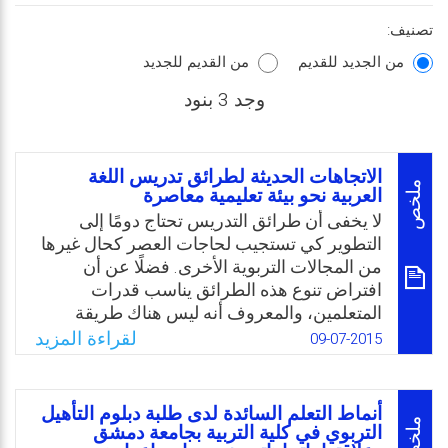
تصنيف:
من الجديد للقديم
من القديم للجديد
وجد 3 بنود
الاتجاهات الحديثة لطرائق تدريس اللغة
ملخص
العربية نحو بيئة تعليمية معاصرة
لا يخفى أن طرائق التدريس تحتاج دومًا إلى
التطوير كي تستجيب لحاجات العصر كحال غيرها
من المجالات التربوية الأخرى. فضلًا عن أن
افتراض تنوع هذه الطرائق يناسب قدرات
المتعلمين، والمعروف أنه ليس هناك طريقة
فريدة في كل الأحوال وإنما هناك طرائق
لقراءة المزيد
09-07-2015
ومواقف وأوضاع خاصة يتم فيها اختيار الطريقة
المناسبة التي تحقق الغاية، وبحسب كفاية
المعلم. فلا يستطيع إنسان ما الادعاء أن طريقة
أنماط التعلم السائدة لدى طلبة دبلوم التأهيل
معينة هي أفضل الطرائق لتدريس اللغة العربية،
ملخص
التربوي في كلية التربية بجامعة دمشق