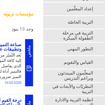
إعداد المعلّمين
مؤسسات تربوية
التربية الخاصّة
وجد 13 بنود
التربية في مرحلة
الطفولة المبكرة
صناعة التمي
ملخص
التطور المهني
وتطبيقات عم
يُعد التّميّز
إليه كافة الم
القياس والتقويم
الذي يفاضل ب
فالتميز أداة ل
المعلّمون المبتدئون
التميز ضرورة 
وبراعم التدريس
بمستويات تعلي
16-03-2026
النظريّات والأبحاث في
المدرسة). وعل
التربية
بين الأشياء وا
الممارسة المه
انظمة التربية والادارة
درجة القيم 
تحقيق أفضل م
بالمملكة العر