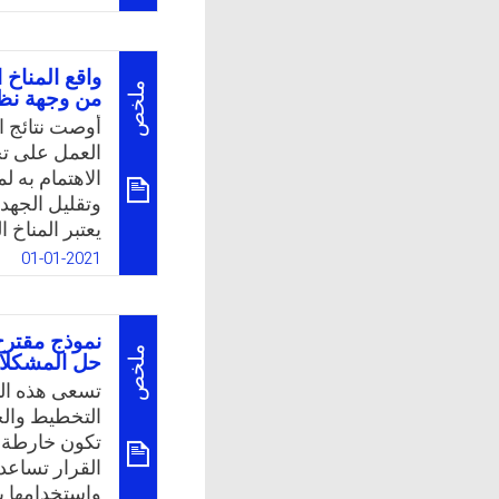
k
App
على اختلاف 
أهداف مشتركة
مُستخدمة لتح
واقع المناخ
ومشاركين داخ
ملخص
من وجهة نظر
وجود مدخلين 
أوصت نتائج ا
التنظيمية الم
العمل على تح
التنشئة التنظ
الاهتمام به ل
وتقليل الجهد
k
App
يعتبر المناخ 
المؤسسات الت
01-01-2021
المرسومة بكف
واقع المناخ 
الابتدائية ال
نموذج مقترح
إلى حلول من
ملخص
حل المشكلات
المعلمات. وب
تسعى هذه الد
بالسؤال: ما 
التخطيط والج
تطويره من و
تكون خارطة ط
القرار تساعد
k
App
واستخدامها 