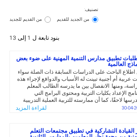
تصنيف:
من الجديد للقديم
من القديم للجديد
بنود تابعة ل 1 إلى 13
لبات تطبيق مدارس التنمية المهنية على ضوء بعض
ماذج العالمية
اطلاع الباحث على الدراسات السابقة ذات الصلة سواء
ت عربية أم أجنبية تبينت له الأسباب والدوافع لإجراء هذه
راسة، ومنها: الانفصال بين ما يدرسه الطالب المعلم
امج الإعداد بكليات التربية ومحتوى البرامج التي
سها لاحقًا، كما أن ممارسته للتربية العملية التدريبية
 بصورة شكلية؛ وهنالك غياب للعلاقة التكاملية بين كليات
لقراءة المزيد
30-04-2
بية ووزارة التربية والتعليم بمدارسها واقتصار دورها
 الدور التقليدي الخاص بإعداد المعلم؛ وأن انقطاع
لة بين خريجي كليات التربية عن كلياتهم يمثل فجوة بين
 القيادة التشاركية في تطبيق مجتمعات التعلم
لأعضاء هيئة التدريس بالجامعة من معرفة متجددة
هنية من وجهة نظر المعلمين بالمدارس الثانوية