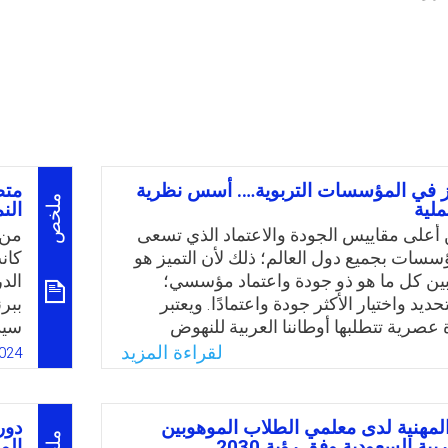
ز في المؤسسات التربوية…. أسس نظرية
متط
ملخص
لية
الن
 من أعلى مقاييس الجودة والاعتماد الذي تسعى
من 
ؤسسات بجميع دول العالم؛ ذلك لأن التميز هو
كان
ين كل ما هو ذو جودة واعتماد مؤسسي؛
الد
تحديد واختيار الأكثر جودة واعتمادًا. ويعتبر
ببرن
عصرية تتطلبها أوطاننا العربية للنهوض
سيدر
منا بكافة عناصرها (الطالب- المعلم-
تتم
لقراءة المزيد
024
يه فإن التمييز في اللغة العربية يعني الفصل
التر
لتفضيل بينها. وأما التميز التعليمي فيعني
على
نية العملية التي تتميز بالجودة والاتقان مع
الص
المهنية لدى معلمي الطلاب الموهوبين
دور
خرجات للعملية التعليمية.
ما 
بية السعودية وفق رؤية 2030
الم