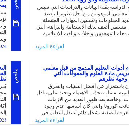
ملخص
بمح
وال
الدراسة بقلة البيانات والدراسات التي تقيس
Email
Twitter
Faceboo
Whats
وال
تتم
ة لمعلمي الموهوبين من أجل تطوير الرصيد
بال
تؤد
يد المعلومات وتحسين المهارات المتصلة
الت
وتد
مستمر. أضف لذلك الاستقامة والنزاهة، التي
الت
معلم الموهوبين وأخلاقه والقيم الإسلامية
وبي
تمكن والاتقان الذي يظهر في تنمية قدرات
الم
لقراءة المزيد
بين وتوظيف المعرفة بشكل دقيق في أقل
024
الإ
ليه تحددت مشكلة الدراسة الحالية بمعرفة
الم
مهنية لدى معلمي الموهوبين بالمملكة العربية
قصو
ء رؤية المملكة 2030.
م أدوات التعليم المدمج من قبل معلمي
الت
أداء
ملخص
دريس مادة العلوم والمعوقات التي
الح
Email
Twitter
Faceboo
Whats
 وجهة نظرهم
نظر
وأدو
القي
ن باستمرار عن أفضل التقنيات والطرق
يُع
تفاع
عليمية تفاعلية تجذب الاهتمام وتحث على تبادل
مجم
رات، وخاصه بعد ظهور العديد من الازمات
الت
جائحة كورونا والتي كان أساسها عدم وجود
أكان
لغرفة الصفية بشكل دائم لينتقل التعليم في
إلك
نية إلى ما يسمى التعليم المدمج، ويُعد التعليم
الم
لقراءة المزيد
023
ماذج القادرة على توفير بيئة تعليمية متكاملة
فال