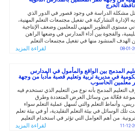
افظة الخرج
تطبيق التربوي العملي لها؛ وقصور أداء كليات التربية
مدارس بتأدية أدوارهم بفاعلية في تنمية المعلمين مهنيًا
ثل مشكلة الدراسة في وجود قصور في الدور الذي
إضافة لضعف التنسيق بين كليات التربية ووحدات
يه الإدارة التشاركية في تفعيل مجتمعات التعلم المهنية،
دريب.
ني مستوى التطوير المهني للمعلمين وضعف الإنتاجية
عليمية، والفجوة بين أداء المدارس في وضعها الراهن
Email
Twitter
Facebook
WhatsApp
ن الهدف المنشود منها في تفعيل مجتمعات التعلم
هني. بالإضافة إلى القصور الواضح في الدور الذي تؤديه
لقراءة المزيد
08-01-2
دارة المدرسية في إعداد برامج التدريب والتطوير المهني
ناسبة للعمل المدرسي وتنفيذها ومتابعتها، وأيضًا وجود
ر واضح في تصميم أدوات يمكن استخدامها في تقويم
عليم المدمج بين الواقع والمأمول في المدارس
 العاملين، وفي تطوير أساليب الرقابة الإدارية الفعّالة
كومية في مديرية تربية وتعليم قصبة مأدبا من وجهة
 معلمين الحاسوب
اتها لتحقيق الجودة في الأداء المهني. وهنا يأتي دور
ادات والإدارات المُسيرة للنظم التعليمية لتتبنى نهجًا
رف التعليم المدمج بأنه نوع من التعليم الذي تستخدم فيه
ليًا منفتحًا مؤمنًا بالتعددية والمشاركة ووحدة الهدف.
وعة فعّالة من وسائل العرض المتعددة وطرق
دريس، وأنماط التعلم والتي تُسهل عملية التعلم سواء
Email
Twitter
Facebook
WhatsApp
ت تلك الوسائل في بيئة التعلم التقليدية، أو في بيئة تعلم
ترونية. من أهم العوامل التي تؤثر في استخدام التعليم
دمج مهارات المعلم في استخدام الكمبيوتر والأنترنت،
لقراءة المزيد
11-12-2
معلم الذي لا يمتلك هذه المهارات لا يستطيع تنفيذ الدمج