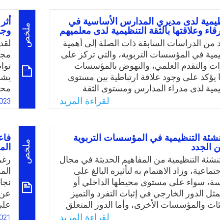
النظرية من جهة والجوانب التطبيقية من جهة
ولا
 تحددت مشكلة الدراسة بالتعرف على واقع
الك
نظيمية لدى مديري المدارس الأساسية في
أثر
ت التعليم المدمج من قبل معلمي العلوم في
الم
ملخص
اء وعلاقتها بالثقة التنظيمية لدى معلميهم
وجه
لعلوم والمعوقات التي تواجههم من وجهة
الم
 من الدراسات السابقة ذات الصلة إلى أهمية
لقد
مدي
ظيمية في المؤسسات التربوية، والتي تركز على
مجب
الح
رات والتقدم العلمي، والنهوض بالمؤسسات
توا
Email
Twitter
Faceboo
Whats
ا يؤكد على وجود علاقة ارتباطية بين مستوى
يشك
ظيمية لدى مدراء المدارس ومستوى الثقة
محس
 المعلمين. ونظرًا لارتباط المفردات
شكو
لقراءة المزيد
023
للبراعة التنظيمية بالمفردات السيكولوجية
الم
ية فإنه يعتقد بأن مستوى البراعة التنظيمية
توظ
مدارس قد يكون له دور في تحفيز الثقة
إلى
نشئة التنظيمية في المؤسسات التربوية
فاع
ى معلمي المدارس، ومن خلال عمل الباحثة
اعت
ملخص
ن الجدد
الم
 المدارس الأساسية بمحافظة الزرقاء –
ذكي
تنشئة التنظيمية من المفاهيم الحديثة في مجال
رغم
 لاحظت انخفاض قدرة بعض مديري المدارس
وتقي
ماعية، وزاد الاهتمام به لتأثيره البالغ على
الم
الفرص الجديدة واستغلالها، الأمر الذي أدى
في 
سة، سواء على مستوى محيطها الداخلي أو
نجا
ستوى الثقة التنظيمية لدى المعلمين، ومن
ثل الدور الخارجي في إثبات التفرد والتميز
عن 
لة الدراسة.
ئات والمؤسسات الأخرى، وأما الدور المتعلق
على
خلي فيتمثل بتوحيد العاملين في المؤسسة
الر
لقراءة المزيد
021