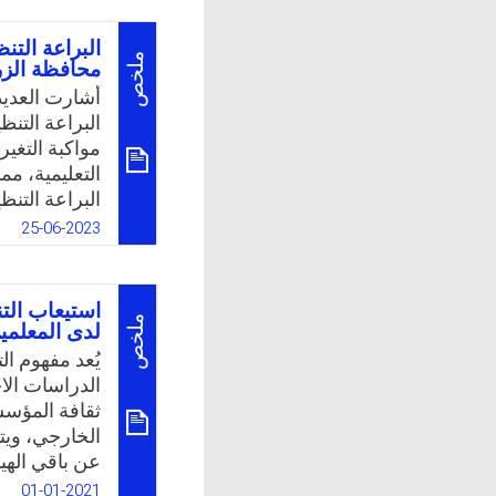
بين الجوانب 
أخرى، وعليه
البراعة الت
استخدام أدوا
ملخص
محافظة الزرق
تدريس مادة ا
أشارت العديد
نظرهم.
البراعة التن
مواكبة التغي
k
App
التعليمية، مم
البراعة التن
التنظيمية لدى
25-06-2023
السيكولوجية 
للثقة التنظيم
لدى مديري ال
استيعاب الت
التنظيمية لد
ملخص
لدى المعلمي
كمديرة لاحدى
يُعد مفهوم ال
الأردن، فقد
الدراسات الاجت
على استكشاف 
ثقافة المؤس
إلى انخفاض م
الخارجي، ويتم
هنا برزت مشك
عن باقي الهي
بالمحيط الدا
01-01-2021