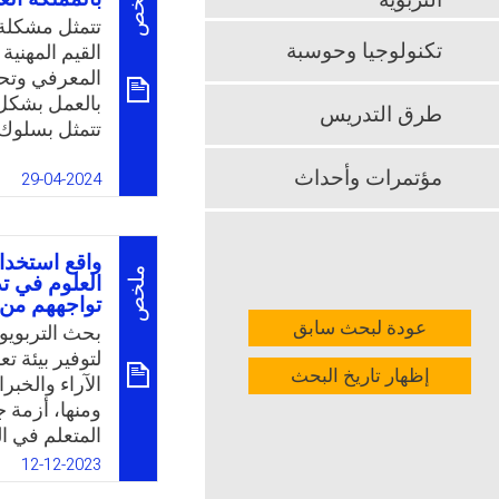
ملخص
التربوية
تتمثل مشكلة 
k
App
تكنولوجيا وحوسبة
القيم المهني
المعرفي وتحد
بالعمل بشكل 
طرق التدريس
تتمثل بسلوك 
والمهنية، وال
مؤتمرات وأحداث
معلم الموهو
29-04-2024
جهد ووقت. وع
درجة القيم ال
السعودية في ضو
واقع استخدا
ملخص
العلوم في ت
k
App
تواجههم من
عودة لبحث سابق
بحث التربويو
لتوفير بيئة ت
إظهار تاريخ البحث
الآراء والخب
ومنها، أزمة 
المتعلم في ا
المدارس الأرد
12-12-2023
المدمج من الن