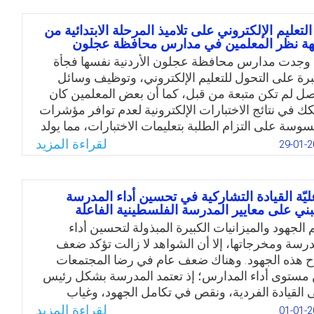
 يستطيع أن يحدد اجزاءت المحتوى الذي يتطلب تقديمه
ترونيًا مما يوقع العبء الأكبر على معلم الحاسوب في
 التعليم الإلكتروني على تلاميذ المرحلة الابتدائية من
درسة، وعليه تحددت مشكلة الدراسة بمعالجة التعليم
ة نظر المعلمين في مدارس محافظة عجلون
دمج بين الواقع والمأمول في المدارس الحكومية في
 وجدت مدارس محافظة عجلون الأردنية نفسها فجأة
رية تربية وتعليم قصبة مأدبا من وجهة نظر معلمين
رة على التحول للتعليم الإلكتروني، وتوظيف وسائل
اسوب.
صل لم تكن متبعة من قبل، كما أن بعض المعلمين كان
ك في نتائج الاختبارات الإلكترونية لعدم توافر مؤشرات
Email
Twitter
Facebook
WhatsApp
وسة على التزام الطلبة بتعليمات الاختبارات، مما يولد
كًا حول فاعلية التعليم الإلكتروني، كما ظهرت بعض
لقراءة المزيد
29-01-2
شكلات في تطبيق التعليم الإلكتروني ومنها ضعف
يف بعض البرمجيات الخاصة بالتعليم الإلكتروني، إضافة
 ضعف البنية التحتية للتعليم الإلكتروني والذي يتطلب
ليّة القيادة التشاركية في تحسين أداء المدرسة
ماد برمجيات محددة وتوفير شبكات إنترنت وهواتف
بني على معايير المدرسة الفلسطينية الفاعلة
ة وحواسيب لكل طالب. ولذلك ظهرت الحاجة لمعرفة
 الجهود والميزانيات الكبيرة المبذولة لتحسين أداء
يم أثر التعليم الإلكتروني على طلبة المرحلة الابتدائية
درسة ومخرجاتها، إلا أن الشواهد لا زالت تؤكد ضعف
محافظة عجلون.
ح هذه الجهود. وهناك ضعف عام في رضا المجتمعات
مستوى أداء المدارس؛ إذ تعتمد المدرسة بشكل رئيس
Email
Twitter
Facebook
WhatsApp
 القيادة الفردية، ونقص في تكامل الجهود، وغياب
ؤية المشتركة. وعليه، هناك حاجة إلى تدخّل يؤسس
لقراءة المزيد
01-01-2