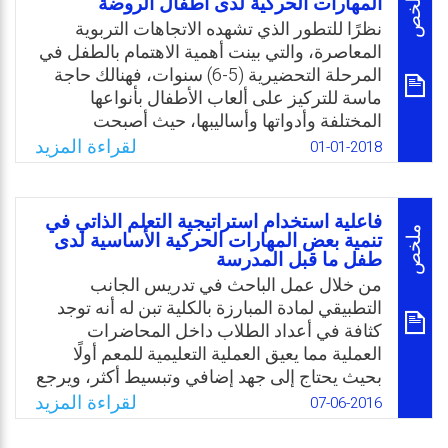
ملخص
المهارات الحركية لدى أطفال الروضة
تلبية احتياجات الطفل الجسمية والعقلية
نظرًا للتطور الذي تشهده الاتجاهات التربوية
والاجتماعية. ويعد اللعب الدرامي من أكثر أنواع
المعاصرة، والتي بينت أهمية الاهتمام بالطفل في
اللعب جاذبية ومتعة للطفل، وعليه تمثلت مشكلة
المرحلة التحضيرية (5-6) سنوات، فهنالك حاجة
الدراسة بمعرفة تأثير برنامج اللعب الدرامي على
ماسة للتركيز على ألعاب الأطفال بأنواعها
السلوك الاجتماعي الإيجابي وبعض المهارات
المختلفة وأدواتها وأساليبها، حيث أصبحت
الحركية الأساسية والمهارات الحياتية لأطفال
احتياجات نمائية للطفل، وتعكس خصائص النمو
لقراءة المزيد
01-01-2018
الروضة.
والتغييرات الارتقائية التي تتحقق في كل مرحلة
من مراحل نمو الطفل. وعليه فمن الضروري
Email
Twitter
Facebook
WhatsApp
تنظيم برامج رياضة مقننة لإثراء التربية المكتسبة
فاعلية استخدام استراتيجية التعلم الذاتي في
عن طريق التعلم وتكون أكثر فعالية في التربية
ملخص
تنمية بعض المهارات الحركية الأساسية لدى
طفل ما قبل المدرسة
والحركة، وذلك لأهمية الألعاب الحركية في تنمية
المهارات الحركية والتي يمكن اكتسابها بالتعلم
من خلال عمل الباحث في تدريس الجانب
والتدريب. وبناء عليه تحاول هذه الدراسة الإجابة
التطبيقي لمادة المبارزة بالكلية تبن له أنه توجد
عن السؤال: ما هو واقع ممارسة الألعاب الحركية
كثافة في أعداد الطلاب داخل المحاضرات
في تعلم بعض المهارات الحركية لدى أطفال
العملية مما يعيق العملية التعليمية للمعم أولًا
المرحلة التحضيرية في ولاية خنشلة الجزائرية؟
بحيث يحتاج إلى جهد إضافي وتبسيط أكثر، ويرجع
ذلك لصعوبة الأداء الحركي لمهارات رياضة
لقراءة المزيد
07-06-2016
Email
Twitter
Facebook
WhatsApp
المبارزة والذي يتكون من عدة مراحل فنية
مترابطة، وللمتعلم ثانيًا بحيث يجد صعوبة في