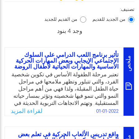
تصنيف:
من الجديد للقديم
من القديم للجديد
وجد 4 بنود
تأثير برنامج اللعب الدرامي على السلوك
ملخص
الاجتماعي الإيجابي وبعض المهارات الحركية
الأساسية والمهارات الحياتية لأطفال الروضة
تعتبر مرحلة الطفولة الأساس في تكوين شخصية
الفرد، والتي تتبلور وتظهر ملامحها في مراحل
حياة الطفل المقبلة، ولذا فهي من أهم مراحل
النمو والتي تنمو فيها شخصيته وتؤثر بمسار حياته
المستقبلية. وتهتم الاتجاهات التربوية الحديثة في
مناهج الطفولة بتفعيل دور اللعب في تعليم وتعلم
لقراءة المزيد
01-01-2022
الطفل، وخاصة اللعب الدرامي والذي يعتبر واحدًا
من أهم أشكال اللعب وتجربة تعليمية قيمة
للأطفال، ويعتمد جوهر هذا النوع من اللعب على
واقع تدريس الألعاب الحركية فى تعلم بعض
تصوير الحياة والواقع الفعلي، ومن خلاله يمكن